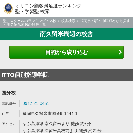
オリコン顧客満足度ランキング
塾・学習塾 検索
塾、スクールのランキング・比較
校舎検索
福岡県の駅・市区町村から探す
南久留米周辺の校舎一覧
南久留米周辺の校舎
目的から絞り込む
ITTO個別指導学院
国分校
0942-21-0451
福岡県久留米市国分町1444-1
ゆふ高原線 南久留米より 徒歩 約6分
ゆふ高原線 久留米高校前より 徒歩 約21分