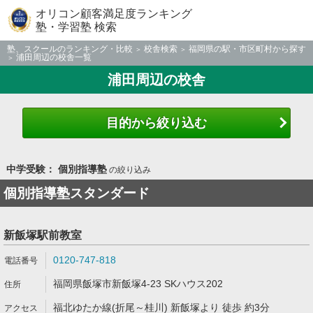
オリコン顧客満足度ランキング
塾・学習塾 検索
塾、スクールのランキング・比較
校舎検索
福岡県の駅・市区町村から探す
浦田周辺の校舎一覧
浦田周辺の校舎
目的から絞り込む
中学受験： 個別指導塾
の絞り込み
個別指導塾スタンダード
新飯塚駅前教室
0120-747-818
福岡県飯塚市新飯塚4-23 SKハウス202
福北ゆたか線(折尾～桂川) 新飯塚より 徒歩 約3分