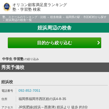
オリコン顧客満足度ランキング
塾・学習塾 検索
塾、スクールのランキング・比較
校舎検索
福岡県の駅・市区町村から探す
姪浜周辺の校舎一覧
姪浜周辺の校舎
目的から絞り込む
中学生 学習塾
の絞り込み
秀英予備校
姪浜校
092-852-7051
福岡県福岡市西区姪の浜4-8-35
JR筑肥線(姪浜～西唐津) 姪浜より 徒歩 約3分