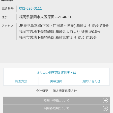
092-626-3111
福岡県福岡市東区原田2-21-46 1F
JR鹿児島本線(下関・門司港～博多) 箱崎より 徒歩 約8分
福岡市営地下鉄箱崎線 箱崎九大前より 徒歩 約16分
福岡市営地下鉄箱崎線 箱崎宮前より 徒歩 約18分
オリコン顧客満足度調査とは
調査方法
掲載規約
お問い合わせ
会社概要
個人情報保護方針
引用・転載について
利用者の声について
当サイトで公開されている情報（文字、写真、イラスト、画像データ等）及びこれらの配