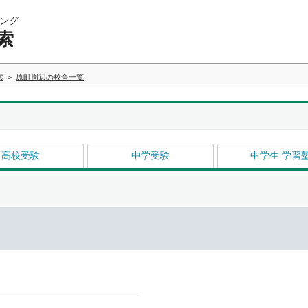
ング
索
索
原町周辺の校舎一覧
高校受験
中学受験
中学生 学習