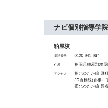
ナビ個別指導学
粕屋校
0120-941-967
福岡県糟屋郡粕屋町原
福北ゆたか線 原町
JR香椎線(香椎～宇
福北ゆたか線 長者