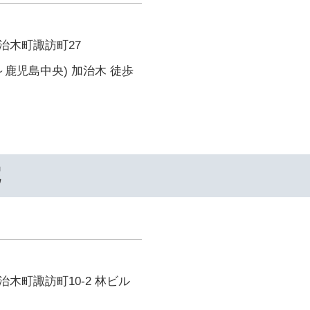
治木町諏訪町27
～鹿児島中央) 加治木 徒歩
院
木町諏訪町10-2 林ビル