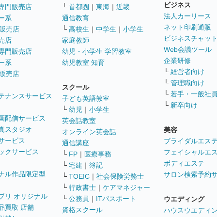
ビジネス
専門販売店
└
首都圏
｜
東海
｜
近畿
法人カーリース
ー系
通信教育
ネット印刷通販
販売店
└
高校生
｜
中学生
｜
小学生
ビジネスチャッ
売店
家庭教師
Web会議ツール
専門販売店
幼児・小学生 学習教室
企業研修
ー系
幼児教室 知育
└
経営者向け
販売店
└
管理職向け
スクール
└
若手・一般社
テナンスサービス
子ども英語教室
└
新卒向け
└
幼児
｜
小学生
画配信サービス
英会話教室
真スタジオ
美容
オンライン英会話
サービス
ブライダルエス
通信講座
ックサービス
フェイシャルエ
└
FP
｜
医療事務
ボディエステ
└
宅建
｜
簿記
ナル作品限定型
サロン検索予約
└
TOEIC
｜
社会保険労務士
└
行政書士
｜
ケアマネジャー
プリ オリジナル
└
公務員
｜
ITパスポート
ウエディング
品買取 店舗
資格スクール
ハウスウエディ