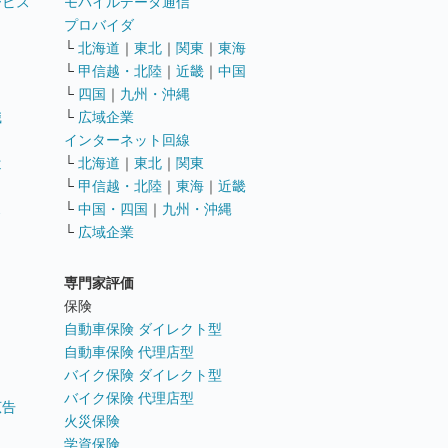
ービス
モバイルデータ通信
ト
プロバイダ
└
北海道
｜
東北
｜
関東
｜
東海
└
甲信越・北陸
｜
近畿
｜
中国
└
四国
｜
九州・沖縄
職
└
広域企業
インターネット回線
遣
└
北海道
｜
東北
｜
関東
└
甲信越・北陸
｜
東海
｜
近畿
ス
└
中国・四国
｜
九州・沖縄
└
広域企業
専門家評価
ト
保険
自動車保険 ダイレクト型
自動車保険 代理店型
バイク保険 ダイレクト型
バイク保険 代理店型
広告
火災保険
学資保険