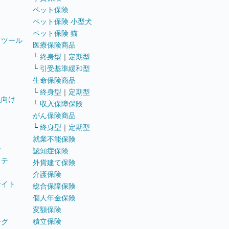
ペット保険
ペット保険 小型犬
ペット保険 猫
トツール
医療保険商品
└
終身型
｜
定期型
└
引受基準緩和型
生命保険商品
└
終身型
｜
定期型
員向け
└
収入保障保険
がん保険商品
└
終身型
｜
定期型
就業不能保険
テ
認知症保険
ステ
外貨建て保険
介護保険
サイト
総合保障保険
個人年金保険
変額保険
積立保険
ング