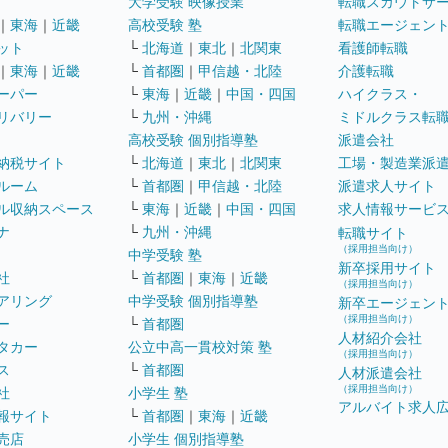
大学受験 映像授業
転職スカウトサ
｜
東海
｜
近畿
高校受験 塾
転職エージェン
ット
└
北海道
｜
東北
｜
北関東
看護師転職
｜
東海
｜
近畿
└
首都圏
｜
甲信越・北陸
介護転職
ーパー
└
東海
｜
近畿
｜
中国・四国
ハイクラス・
リバリー
└
九州・沖縄
ミドルクラス転
高校受験 個別指導塾
派遣会社
納税サイト
└
北海道
｜
東北
｜
北関東
工場・製造業派
ルーム
└
首都圏
｜
甲信越・北陸
派遣求人サイト
ル収納スペース
└
東海
｜
近畿
｜
中国・四国
求人情報サービ
ナ
└
九州・沖縄
転職サイト
（採用担当向け）
中学受験 塾
新卒採用サイト
社
└
首都圏
｜
東海
｜
近畿
（採用担当向け）
アリング
中学受験 個別指導塾
新卒エージェン
（採用担当向け）
ー
└
首都圏
人材紹介会社
タカー
公立中高一貫校対策 塾
（採用担当向け）
ス
└
首都圏
人材派遣会社
（採用担当向け）
社
小学生 塾
アルバイト求人
報サイト
└
首都圏
｜
東海
｜
近畿
売店
小学生 個別指導塾