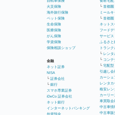
自転車保険
食材宅配
火災保険
└
首都圏
海外旅行保険
ミールキ
ペット保険
└
首都圏
生命保険
ネットス
医療保険
フードデ
がん保険
サービス
学資保険
ふるさと
保険相談ショップ
トランク
└
レンタ
└
コンテ
金融
└
宅配型
ネット証券
引越し会
NISA
カーシェ
└
証券会社
レンタカ
└
銀行
格安レン
スマホ専業証券
カーリー
iDeCo 証券会社
車買取会
ネット銀行
中古車情
インターネットバンキング
中古車販
外貨預金