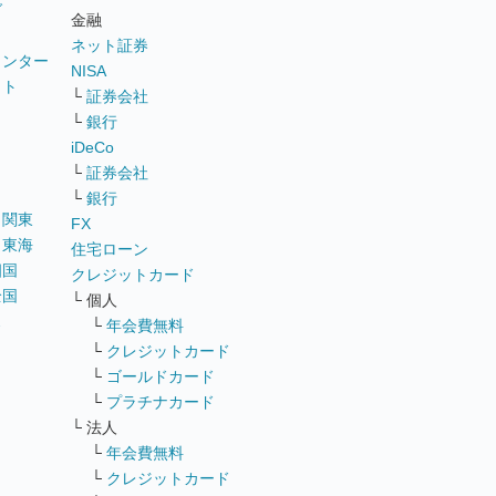
グ
金融
ネット証券
ウンター
NISA
イト
└
証券会社
リ
└
銀行
iDeCo
└
証券会社
└
銀行
｜
関東
FX
｜
東海
住宅ローン
四国
クレジットカード
全国
└ 個人
ス
└
年会費無料
└
クレジットカード
└
ゴールドカード
└
プラチナカード
└ 法人
└
年会費無料
└
クレジットカード