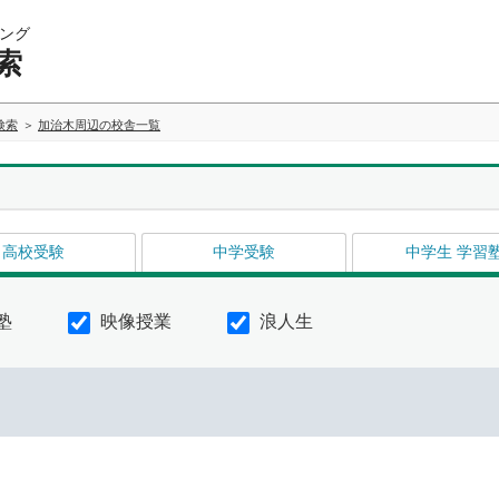
ング
索
検索
加治木周辺の校舎一覧
高校受験
中学受験
中学生 学習
塾
映像授業
浪人生