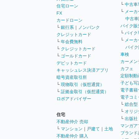
└
中古車
住宅ローン
└
メーカ
FX
中古車
カードローン
バイク販
└
銀行系
｜
ノンバンク
└
バイク
クレジットカード
└
メーカ
└
年会費無料
バイク
└
クレジットカード
車検
└
ゴールドカード
カーメン
デビットカード
カフェ
キャッシュレス決済アプリ
定額制動
暗号資産取引所
子ども写
└
現物取引（仮想通貨）
電子書籍
└
証拠金取引（仮想通貨）
電子コミ
ロボアドバイザー
└
総合型
└
オリジ
住宅
└
出版社
不動産仲介 売却
マンガア
└
マンション
｜
戸建て
｜
土地
ブランド
不動産仲介 購入