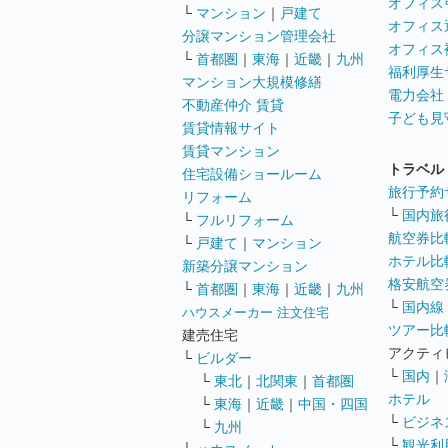
オフィス
└
マンション
｜
戸建て
オフィス
分譲マンション管理会社
オフィス
└
首都圏
｜
東海
｜
近畿
｜
九州
福利厚生
マンション大規模修繕
電力会社
不動産仲介 賃貸
子ども見
賃貸情報サイト
賃貸マンション
トラベル
住宅設備ショールーム
旅行予約
リフォーム
└
国内旅
└
フルリフォーム
航空券比
└
戸建て
｜
マンション
ホテル比
新築分譲マンション
格安航空券
└
首都圏
｜
東海
｜
近畿
｜
九州
└
国内線
ハウスメーカー 注文住宅
ツアー比
建売住宅
アクティ
└
ビルダー
└
国内
｜
└
東北
｜
北関東
｜
首都圏
ホテル
└
東海
｜
近畿
｜
中国・四国
└
ビジネ
└
九州
└
観光利