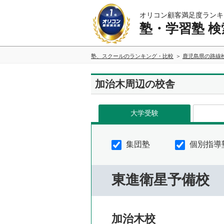
オリコン顧客満足度ランキ
塾・学習塾 検
塾、スクールのランキング・比較
鹿児島県の路線
加治木周辺の校舎
大学受験
集団塾
個別指導
東進衛星予備校
加治木校