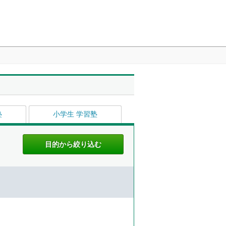
塾
小学生 学習塾