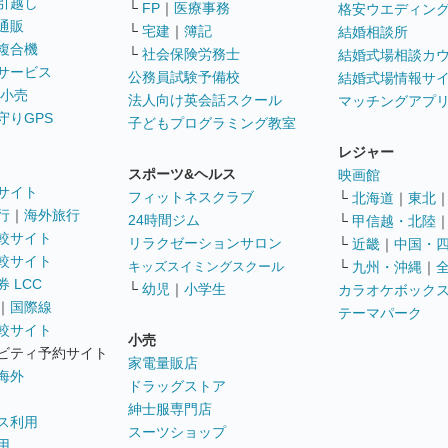
引越し
└
FP
｜
医療事務
格安ウエディン
通販
└
宅建
｜
簿記
結婚相談所
複合機
└
社会保険労務士
結婚式場相談カ
サービス
公務員試験予備校
結婚式場情報サ
 小売
法人向け英会話スクール
マッチングアプ
守りGPS
子どもプログラミング教室
レジャー
スポーツ&ヘルス
映画館
サイト
フィットネスクラブ
└
北海道
｜
東北
行
｜
海外旅行
24時間ジム
└
甲信越・北陸
較サイト
リラクゼーションサロン
└
近畿
｜
中国・
較サイト
キッズスイミングスクール
└
九州・沖縄
｜
 LCC
└
幼児
｜
小学生
カラオケボック
｜
国際線
テーマパーク
較サイト
小売
ビティ予約サイト
家電量販店
海外
ドラッグストア
紳士服専門店
ス利用
スーツショップ
用