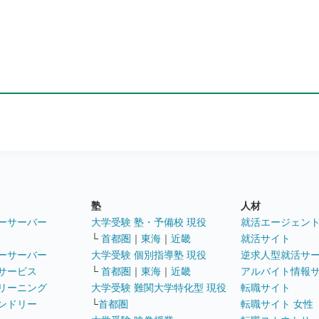
塾
人材
ーサーバー
大学受験 塾・予備校 現役
就活エージェン
└
首都圏
｜
東海
｜
近畿
就活サイト
ーサーバー
大学受験 個別指導塾 現役
逆求人型就活サ
サービス
└
首都圏
｜
東海
｜
近畿
アルバイト情報
リーニング
大学受験 難関大学特化型 現役
転職サイト
ンドリー
└
首都圏
転職サイト 女性