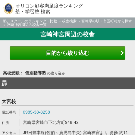
オリコン顧客満足度ランキング
塾・学習塾 検索
塾、スクールのランキング・比較
校舎検索
宮崎県の駅・市区町村から探す
宮崎神宮周辺の校舎一覧
宮崎神宮周辺の校舎
目的から絞り込む
高校受験： 個別指導塾
の絞り込み
昴
大宮校
0985-38-8258
宮崎県宮崎市下北方町948-42
JR日豊本線(佐伯～鹿児島中央) 宮崎神宮より 徒歩 約11