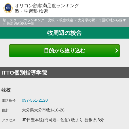
オリコン顧客満足度ランキング
塾・学習塾 検索
塾、スクールのランキング・比較
校舎検索
大分県の駅・市区町村から探す
牧周辺の校舎一覧
牧周辺の校舎
目的から絞り込む
ITTO個別指導学院
牧校
097-551-2120
大分県大分市牧1-16-26
JR日豊本線(門司港～佐伯) 牧より 徒歩 約3分