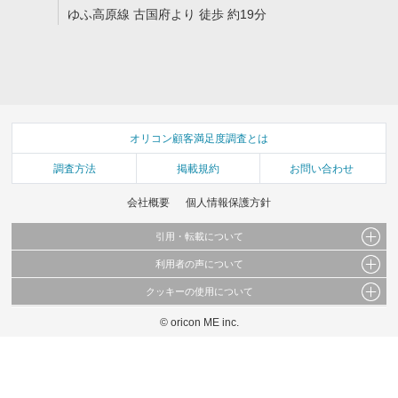
ゆふ高原線 古国府より 徒歩 約19分
オリコン顧客満足度調査とは
調査方法
掲載規約
お問い合わせ
会社概要
個人情報保護方針
引用・転載について
利用者の声について
当サイトで公開されている情報（文字、写真、イラスト、画像データ等）及びこれらの配
置・編集および構造などについての著作権は株式会社oricon MEに帰属しております。
クッキーの使用について
当サイトに掲載している内容はすべてサービスの利用者が提出された見解・感想です。
これらの情報を権利者の許可なく無断転載・複製などの二次利用を行うことは固く禁じて
弊社が内容について正確性を含め一切保証するものではありません。
おります。
© oricon ME inc.
このサイトでは Cookie を使用して、ユーザーに合わせたコンテンツや広告の表示、ソー
弊社の見解・ 意見ではないことをご理解いただいた上でご覧ください。
シャル メディア機能の提供、広告の表示回数やクリック数の測定を行っています。
また、ユーザーによるサイトの利用状況についても情報を収集し、ソーシャル メディア
や広告配信、データ解析の各パートナーに提供しています。
各パートナーは、この情報とユーザーが各パートナーに提供した他の情報や、ユーザーが