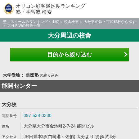
オリコン顧客満足度ランキング
塾・学習塾 検索
塾、スクールのランキング・比較
校舎検索
大分県の駅・市区町村から探す
大分周辺の校舎一覧
大分周辺の校舎
目的から絞り込む
大学受験： 集団塾
の絞り込み
能開センター
大分校
097-538-0330
大分県大分市金池町2-7-24 能開ビル
JR日豊本線(門司港～佐伯) 大分より 徒歩 約4分