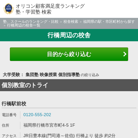
オリコン顧客満足度ランキング
塾・学習塾 検索
塾、スクールのランキング・比較
校舎検索
福岡県の駅・市区町村から探す
行橋周辺の校舎一覧
行橋周辺の校舎
目的から絞り込む
大学受験： 集団塾 映像授業 個別指導塾
の絞り込み
個別教室のトライ
行橋駅前校
0120-555-202
福岡県行橋市宮市町4-5 1F
JR日豊本線(門司港～佐伯) 行橋より 徒歩 約2分