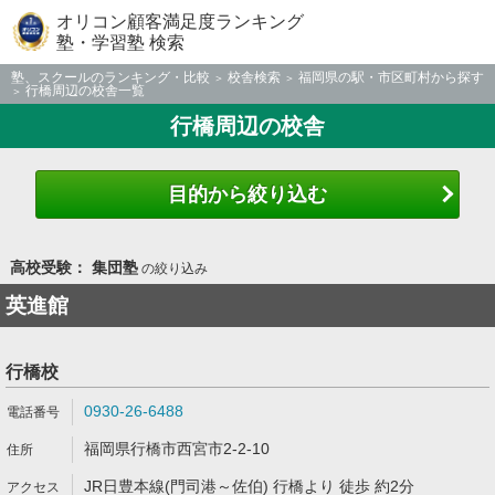
オリコン顧客満足度ランキング
塾・学習塾 検索
塾、スクールのランキング・比較
校舎検索
福岡県の駅・市区町村から探す
行橋周辺の校舎一覧
行橋周辺の校舎
目的から絞り込む
高校受験： 集団塾
の絞り込み
英進館
行橋校
0930-26-6488
福岡県行橋市西宮市2-2-10
JR日豊本線(門司港～佐伯) 行橋より 徒歩 約2分