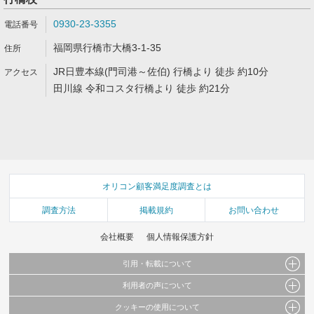
0930-23-3355
福岡県行橋市大橋3-1-35
JR日豊本線(門司港～佐伯) 行橋より 徒歩 約10分
田川線 令和コスタ行橋より 徒歩 約21分
オリコン顧客満足度調査とは
調査方法
掲載規約
お問い合わせ
会社概要
個人情報保護方針
引用・転載について
利用者の声について
当サイトで公開されている情報（文字、写真、イラスト、画像データ等）及びこれらの配
置・編集および構造などについての著作権は株式会社oricon MEに帰属しております。
クッキーの使用について
当サイトに掲載している内容はすべてサービスの利用者が提出された見解・感想です。
これらの情報を権利者の許可なく無断転載・複製などの二次利用を行うことは固く禁じて