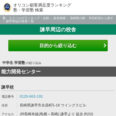
オリコン顧客満足度ランキング
塾・学習塾 検索
塾、スクールのランキング・比較
校舎検索
長崎県の駅・市区町村から探す
諫早周辺の校舎一覧
諫早周辺の校舎
目的から絞り込む
中学生 学習塾
の絞り込み
能力開発センター
諫早校
0120-663-191
長崎県諫早市永昌町5-18 ウイングスビル
JR長崎本線(鳥栖～長崎) 諫早より 徒歩 約3分