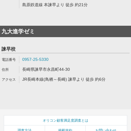
島原鉄道線 本諫早より 徒歩 約21分
九大進学ゼミ
諫早校
0957-25-5330
長崎県諫早市永昌町44-30
JR長崎本線(鳥栖～長崎) 諫早より 徒歩 約6分
オリコン顧客満足度調査とは
調査方法
掲載規約
お問い合わせ