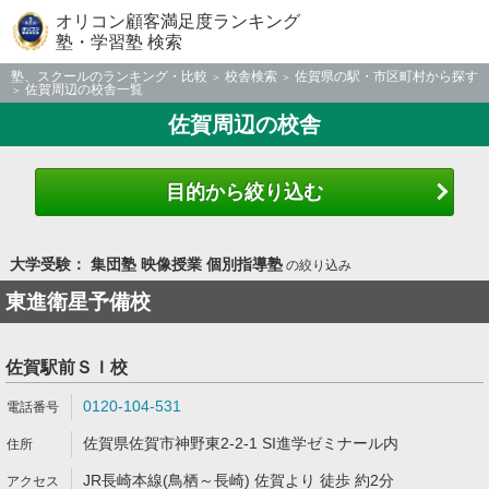
オリコン顧客満足度ランキング
塾・学習塾 検索
塾、スクールのランキング・比較
校舎検索
佐賀県の駅・市区町村から探す
佐賀周辺の校舎一覧
佐賀周辺の校舎
目的から絞り込む
大学受験： 集団塾 映像授業 個別指導塾
の絞り込み
東進衛星予備校
佐賀駅前ＳＩ校
0120-104-531
佐賀県佐賀市神野東2-2-1 SI進学ゼミナール内
JR長崎本線(鳥栖～長崎) 佐賀より 徒歩 約2分