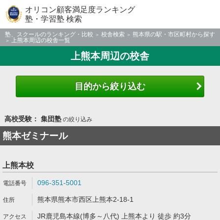
オリコン顧客満足度ランキング
塾・学習塾 検索
塾、スクールのランキング・比較
校舎検索
熊本県の駅・市区町村から探す
上熊本周辺の校舎一覧
上熊本周辺の校舎
目的から絞り込む
高校受験： 集団塾
の絞り込み
熊本ゼミナール
上熊本校
096-351-5001
熊本県熊本市西区上熊本2-18-1
JR鹿児島本線(博多～八代) 上熊本より 徒歩 約3分