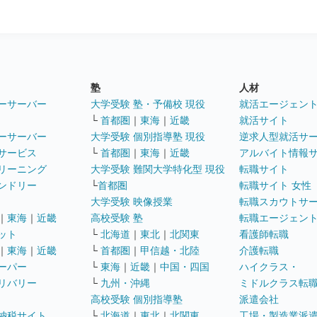
塾
人材
ーサーバー
大学受験 塾・予備校 現役
就活エージェン
└
首都圏
｜
東海
｜
近畿
就活サイト
ーサーバー
大学受験 個別指導塾 現役
逆求人型就活サ
サービス
└
首都圏
｜
東海
｜
近畿
アルバイト情報
リーニング
大学受験 難関大学特化型 現役
転職サイト
ンドリー
└
首都圏
転職サイト 女性
大学受験 映像授業
転職スカウトサ
｜
東海
｜
近畿
高校受験 塾
転職エージェン
ット
└
北海道
｜
東北
｜
北関東
看護師転職
｜
東海
｜
近畿
└
首都圏
｜
甲信越・北陸
介護転職
ーパー
└
東海
｜
近畿
｜
中国・四国
ハイクラス・
リバリー
└
九州・沖縄
ミドルクラス転
高校受験 個別指導塾
派遣会社
納税サイト
└
北海道
｜
東北
｜
北関東
工場・製造業派