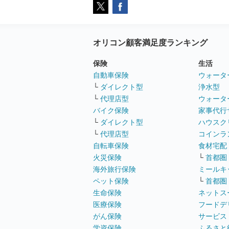
オリコン顧客満足度ランキング
保険
生活
自動車保険
ウォータ
└
ダイレクト型
浄水型
└
代理店型
ウォータ
バイク保険
家事代行
└
ダイレクト型
ハウスク
└
代理店型
コインラ
自転車保険
食材宅配
火災保険
└
首都圏
海外旅行保険
ミールキ
ペット保険
└
首都圏
生命保険
ネットス
医療保険
フードデ
がん保険
サービス
学資保険
ふるさと