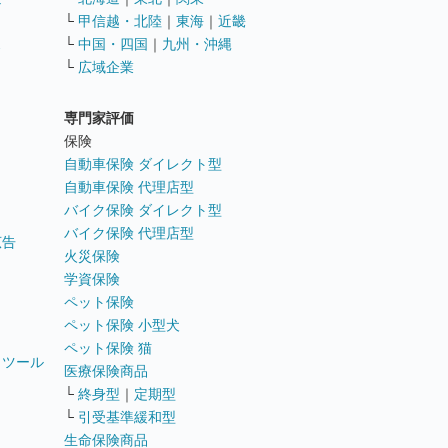
└
甲信越・北陸
｜
東海
｜
近畿
ス
└
中国・四国
｜
九州・沖縄
└
広域企業
専門家評価
ト
保険
自動車保険 ダイレクト型
自動車保険 代理店型
バイク保険 ダイレクト型
バイク保険 代理店型
広告
火災保険
学資保険
ペット保険
ペット保険 小型犬
ペット保険 猫
トツール
医療保険商品
└
終身型
｜
定期型
└
引受基準緩和型
生命保険商品