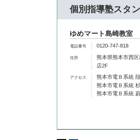
個別指導塾スタ
ゆめマート島崎教室
0120-747-818
熊本県熊本市西区島
店2F
熊本市電Ｂ系統 段
熊本市電Ｂ系統 杉
熊本市電Ｂ系統 蔚