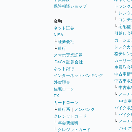
保険相談ショップ
トランク
└
レンタ
└
コンテ
金融
└
宅配型
ネット証券
引越し会
NISA
カーシェ
└
証券会社
レンタカ
└
銀行
格安レン
スマホ専業証券
カーリー
iDeCo 証券会社
車買取会
ネット銀行
中古車情
インターネットバンキング
中古車販
外貨預金
└
中古車
住宅ローン
└
メーカ
FX
中古車
カードローン
バイク販
└
銀行系
｜
ノンバンク
└
バイク
クレジットカード
└
メーカ
└
年会費無料
バイク
└
クレジットカード