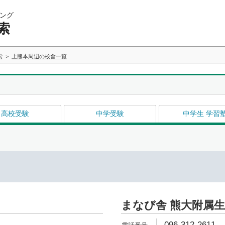
ング
索
索
上熊本周辺の校舎一覧
高校受験
中学受験
中学生 学習
まなび舎 熊大附属
096-312-2611