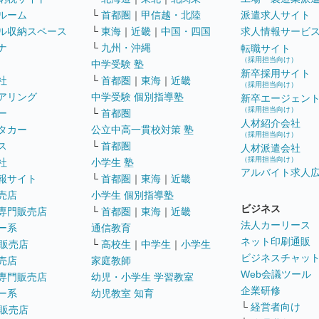
ルーム
└
首都圏
｜
甲信越・北陸
派遣求人サイト
ル収納スペース
└
東海
｜
近畿
｜
中国・四国
求人情報サービ
ナ
└
九州・沖縄
転職サイト
（採用担当向け）
中学受験 塾
新卒採用サイト
社
└
首都圏
｜
東海
｜
近畿
（採用担当向け）
アリング
中学受験 個別指導塾
新卒エージェン
（採用担当向け）
ー
└
首都圏
人材紹介会社
タカー
公立中高一貫校対策 塾
（採用担当向け）
ス
└
首都圏
人材派遣会社
（採用担当向け）
社
小学生 塾
アルバイト求人
報サイト
└
首都圏
｜
東海
｜
近畿
売店
小学生 個別指導塾
ビジネス
専門販売店
└
首都圏
｜
東海
｜
近畿
法人カーリース
ー系
通信教育
ネット印刷通販
販売店
└
高校生
｜
中学生
｜
小学生
ビジネスチャッ
売店
家庭教師
Web会議ツール
専門販売店
幼児・小学生 学習教室
企業研修
ー系
幼児教室 知育
└
経営者向け
販売店