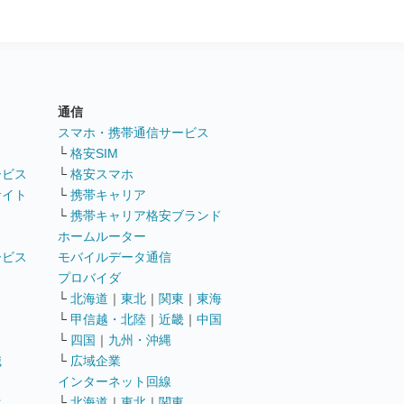
通信
ト
スマホ・携帯通信サービス
└
格安SIM
ービス
└
格安スマホ
サイト
└
携帯キャリア
└
携帯キャリア格安ブランド
ホームルーター
ービス
モバイルデータ通信
ト
プロバイダ
└
北海道
｜
東北
｜
関東
｜
東海
└
甲信越・北陸
｜
近畿
｜
中国
└
四国
｜
九州・沖縄
職
└
広域企業
インターネット回線
遣
└
北海道
｜
東北
｜
関東