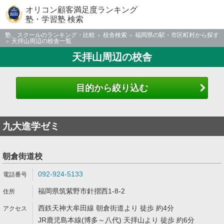
オリコン顧客満足度ランキング
塾・学習塾 検索
塾、スクールのランキング・比較
校舎検索
福岡県の駅・市区町村から探す
天拝山周辺の校舎一覧
天拝山周辺の校舎
目的から絞り込む
九大進学ゼミ
朝倉街道校
092-924-5133
福岡県筑紫野市針摺西1-8-2
西鉄天神大牟田線 朝倉街道より 徒歩 約4分
JR鹿児島本線(博多～八代) 天拝山より 徒歩 約6分