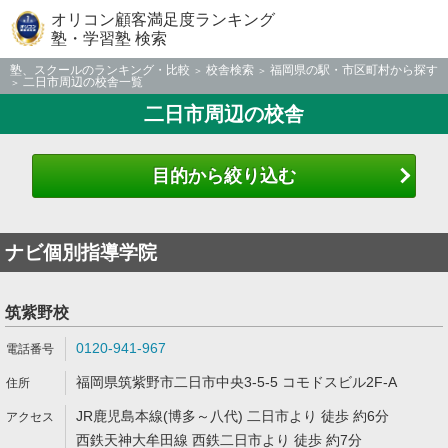
オリコン顧客満足度ランキング
塾・学習塾 検索
塾、スクールのランキング・比較
校舎検索
福岡県の駅・市区町村から探す
二日市周辺の校舎一覧
二日市周辺の校舎
目的から絞り込む
ナビ個別指導学院
筑紫野校
0120-941-967
福岡県筑紫野市二日市中央3-5-5 コモドスビル2F-A
JR鹿児島本線(博多～八代) 二日市より 徒歩 約6分
西鉄天神大牟田線 西鉄二日市より 徒歩 約7分