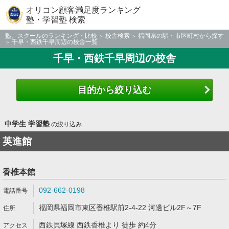
オリコン顧客満足度ランキング
塾・学習塾 検索
塾、スクールのランキング・比較
校舎検索
福岡県の駅・市区町村から探す
千早・西鉄千早周辺の校舎一覧
千早・西鉄千早周辺の校舎
目的から絞り込む
中学生 学習塾
の絞り込み
英進館
香椎本館
092-662-0198
福岡県福岡市東区香椎駅前2-4-22 河邊ビル2F～7F
西鉄貝塚線 西鉄香椎より 徒歩 約4分