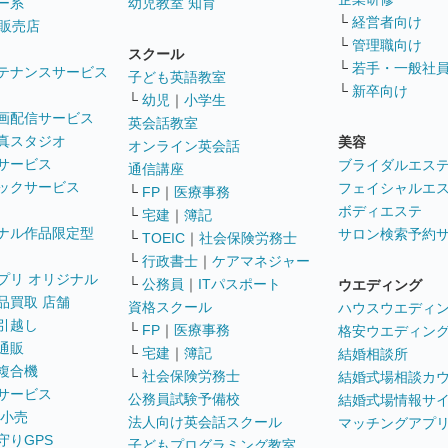
ー系
幼児教室 知育
└
経営者向け
販売店
└
管理職向け
スクール
└
若手・一般社
テナンスサービス
子ども英語教室
└
新卒向け
└
幼児
｜
小学生
画配信サービス
英会話教室
真スタジオ
美容
オンライン英会話
サービス
ブライダルエス
通信講座
ックサービス
フェイシャルエ
└
FP
｜
医療事務
ボディエステ
└
宅建
｜
簿記
ナル作品限定型
サロン検索予約
└
TOEIC
｜
社会保険労務士
└
行政書士
｜
ケアマネジャー
プリ オリジナル
└
公務員
｜
ITパスポート
ウエディング
品買取 店舗
資格スクール
ハウスウエディ
引越し
└
FP
｜
医療事務
格安ウエディン
通販
└
宅建
｜
簿記
結婚相談所
複合機
└
社会保険労務士
結婚式場相談カ
サービス
公務員試験予備校
結婚式場情報サ
 小売
法人向け英会話スクール
マッチングアプ
守りGPS
子どもプログラミング教室