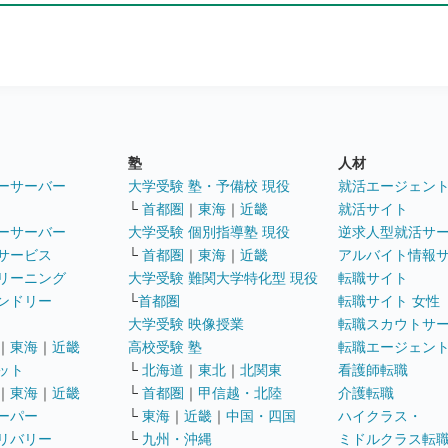
塾
人材
ーサーバー
大学受験 塾・予備校 現役
就活エージェン
└
首都圏
｜
東海
｜
近畿
就活サイト
ーサーバー
大学受験 個別指導塾 現役
逆求人型就活サ
サービス
└
首都圏
｜
東海
｜
近畿
アルバイト情報
リーニング
大学受験 難関大学特化型 現役
転職サイト
ンドリー
└
首都圏
転職サイト 女性
大学受験 映像授業
転職スカウトサ
｜
東海
｜
近畿
高校受験 塾
転職エージェン
ット
└
北海道
｜
東北
｜
北関東
看護師転職
｜
東海
｜
近畿
└
首都圏
｜
甲信越・北陸
介護転職
ーパー
└
東海
｜
近畿
｜
中国・四国
ハイクラス・
リバリー
└
九州・沖縄
ミドルクラス転