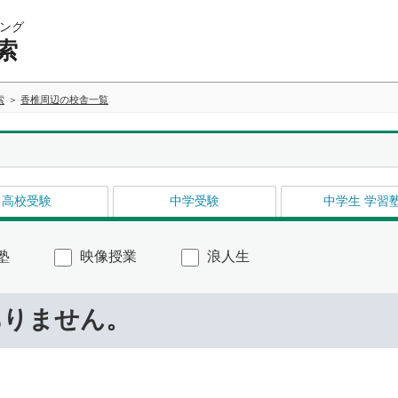
ング
索
索
香椎周辺の校舎一覧
高校受験
中学受験
中学生 学習
塾
映像授業
浪人生
ありません。