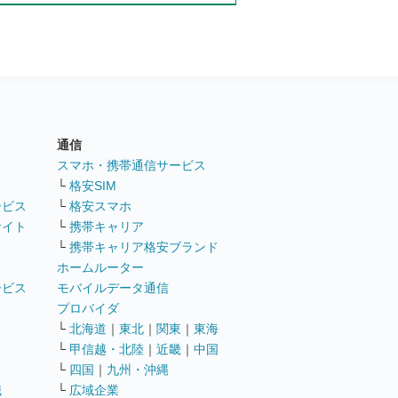
通信
ト
スマホ・携帯通信サービス
└
格安SIM
ービス
└
格安スマホ
サイト
└
携帯キャリア
└
携帯キャリア格安ブランド
ホームルーター
ービス
モバイルデータ通信
ト
プロバイダ
└
北海道
｜
東北
｜
関東
｜
東海
└
甲信越・北陸
｜
近畿
｜
中国
└
四国
｜
九州・沖縄
職
└
広域企業