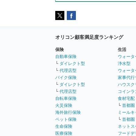
オリコン顧客満足度ランキング
保険
生活
自動車保険
ウォータ
└
ダイレクト型
浄水型
└
代理店型
ウォータ
バイク保険
家事代行
└
ダイレクト型
ハウスク
└
代理店型
コインラ
自転車保険
食材宅配
火災保険
└
首都圏
海外旅行保険
ミールキ
ペット保険
└
首都圏
生命保険
ネットス
医療保険
フードデ