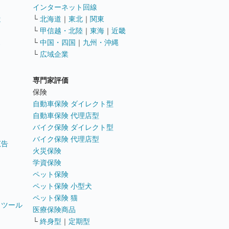
インターネット回線
遣
└
北海道
｜
東北
｜
関東
└
甲信越・北陸
｜
東海
｜
近畿
ス
└
中国・四国
｜
九州・沖縄
└
広域企業
専門家評価
ト
保険
自動車保険 ダイレクト型
自動車保険 代理店型
バイク保険 ダイレクト型
バイク保険 代理店型
広告
火災保険
学資保険
ペット保険
ペット保険 小型犬
ペット保険 猫
トツール
医療保険商品
└
終身型
｜
定期型