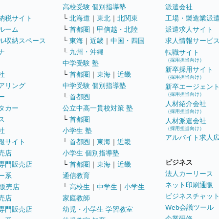
高校受験 個別指導塾
派遣会社
納税サイト
└
北海道
｜
東北
｜
北関東
工場・製造業派
ルーム
└
首都圏
｜
甲信越・北陸
派遣求人サイト
ル収納スペース
└
東海
｜
近畿
｜
中国・四国
求人情報サービ
ナ
└
九州・沖縄
転職サイト
（採用担当向け）
中学受験 塾
新卒採用サイト
社
└
首都圏
｜
東海
｜
近畿
（採用担当向け）
アリング
中学受験 個別指導塾
新卒エージェン
（採用担当向け）
ー
└
首都圏
人材紹介会社
タカー
公立中高一貫校対策 塾
（採用担当向け）
ス
└
首都圏
人材派遣会社
（採用担当向け）
社
小学生 塾
アルバイト求人
報サイト
└
首都圏
｜
東海
｜
近畿
売店
小学生 個別指導塾
ビジネス
専門販売店
└
首都圏
｜
東海
｜
近畿
法人カーリース
ー系
通信教育
ネット印刷通販
販売店
└
高校生
｜
中学生
｜
小学生
ビジネスチャッ
売店
家庭教師
Web会議ツール
専門販売店
幼児・小学生 学習教室
企業研修