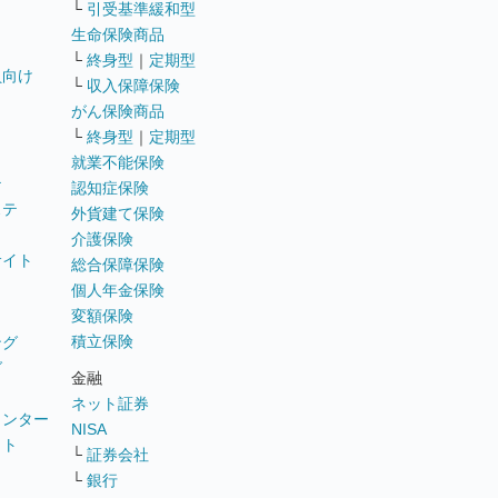
└
引受基準緩和型
生命保険商品
└
終身型
｜
定期型
員向け
└
収入保障保険
がん保険商品
└
終身型
｜
定期型
就業不能保険
テ
認知症保険
ステ
外貨建て保険
介護保険
サイト
総合保障保険
個人年金保険
変額保険
積立保険
ング
グ
金融
ネット証券
ウンター
NISA
イト
└
証券会社
リ
└
銀行