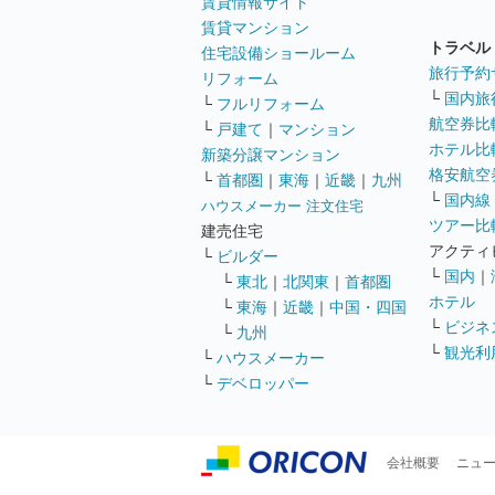
賃貸情報サイト
賃貸マンション
トラベル
住宅設備ショールーム
旅行予約
リフォーム
└
国内旅
└
フルリフォーム
航空券比
└
戸建て
｜
マンション
ホテル比
新築分譲マンション
格安航空券
└
首都圏
｜
東海
｜
近畿
｜
九州
└
国内線
ハウスメーカー 注文住宅
ツアー比
建売住宅
アクティ
└
ビルダー
└
国内
｜
└
東北
｜
北関東
｜
首都圏
ホテル
└
東海
｜
近畿
｜
中国・四国
└
ビジネ
└
九州
└
観光利
└
ハウスメーカー
└
デベロッパー
会社概要
ニュ