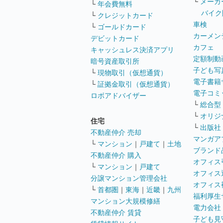
└
メーカ
└
年会費無料
バイク
└
クレジットカード
車検
└
ゴールドカード
カーメン
デビットカード
カフェ
キャッシュレス決済アプリ
定額制動
暗号資産取引所
子ども写
└
現物取引（仮想通貨）
電子書籍
└
証拠金取引（仮想通貨）
電子コミ
ロボアドバイザー
└
総合型
└
オリジ
住宅
└
出版社
不動産仲介 売却
マンガア
└
マンション
｜
戸建て
｜
土地
ブランド
不動産仲介 購入
オフィス
└
マンション
｜
戸建て
オフィス
分譲マンション管理会社
オフィス
└
首都圏
｜
東海
｜
近畿
｜
九州
福利厚生
マンション大規模修繕
電力会社
不動産仲介 賃貸
子ども見