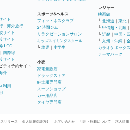
レジャー
スポーツ&ヘルス
映画館
サイト
フィットネスクラブ
└
北海道
｜
東北
行
｜
海外旅行
24時間ジム
└
甲信越・北陸
較サイト
リラクゼーションサロン
└
近畿
｜
中国・
較サイト
キッズスイミングスクール
└
九州・沖縄
｜
 LCC
└
幼児
｜
小学生
カラオケボック
｜
国際線
テーマパーク
較サイト
小売
ビティ予約サイト
家電量販店
海外
ドラッグストア
紳士服専門店
ス利用
スーツショップ
用
カー用品店
タイヤ専門店
ースリリース
個人情報保護方針
お問い合わせ
引用・転載について
求人情報