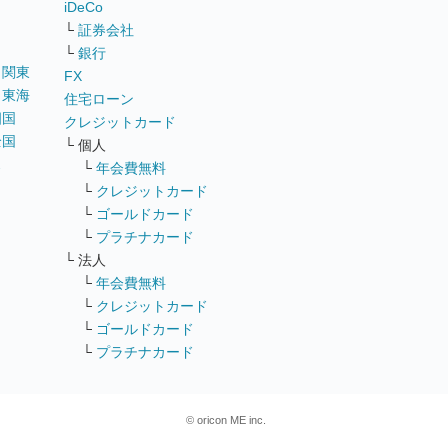
iDeCo
└
証券会社
└
銀行
｜
関東
FX
｜
東海
住宅ローン
四国
クレジットカード
全国
└ 個人
ス
└
年会費無料
└
クレジットカード
└
ゴールドカード
└
プラチナカード
└ 法人
└
年会費無料
└
クレジットカード
└
ゴールドカード
└
プラチナカード
© oricon ME inc.