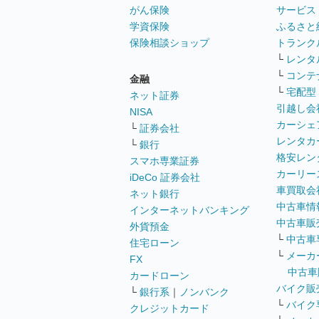
がん保険
サービス
学資保険
ふるさと
保険相談ショップ
トランク
└
レンタ
└
コンテ
金融
└
宅配型
ネット証券
引越し会
NISA
カーシェ
└
証券会社
レンタカ
└
銀行
格安レン
スマホ専業証券
カーリー
iDeCo 証券会社
車買取会
ネット銀行
中古車情
インターネットバンキング
中古車販
外貨預金
└
中古車
住宅ローン
└
メーカ
FX
中古車
カードローン
バイク販
└
銀行系
｜
ノンバンク
└
バイク
クレジットカード