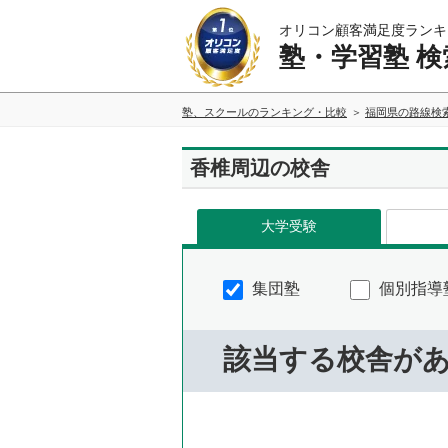
オリコン顧客満足度ランキ
塾・学習塾 検
塾、スクールのランキング・比較
福岡県の路線検
香椎周辺の校舎
大学受験
集団塾
個別指導
該当する校舎が