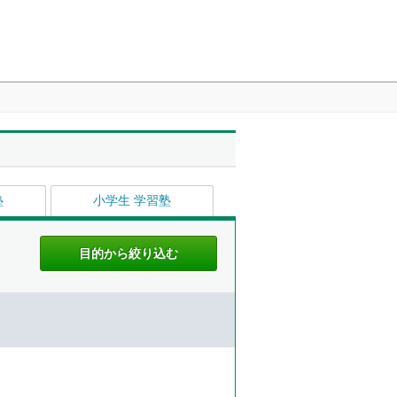
塾
小学生 学習塾