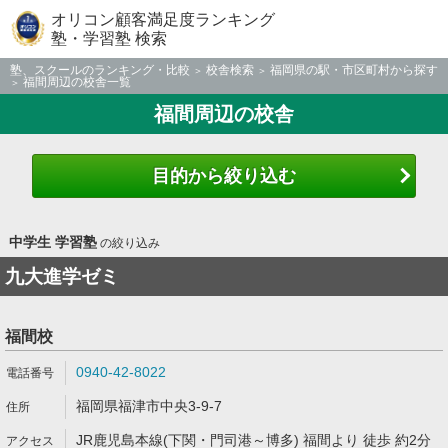
オリコン顧客満足度ランキング
塾・学習塾 検索
塾、スクールのランキング・比較
校舎検索
福岡県の駅・市区町村から探す
福間周辺の校舎一覧
福間周辺の校舎
目的から絞り込む
中学生 学習塾
の絞り込み
九大進学ゼミ
福間校
0940-42-8022
福岡県福津市中央3-9-7
JR鹿児島本線(下関・門司港～博多) 福間より 徒歩 約2分