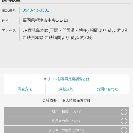
0940-43-3301
福岡県福津市中央1-1-13
JR鹿児島本線(下関・門司港～博多) 福間より 徒歩 約8分
西鉄貝塚線 西鉄福間より 徒歩 約20分
オリコン顧客満足度調査とは
調査方法
掲載規約
お問い合わせ
会社概要
個人情報保護方針
引用・転載について
利用者の声について
当サイトで公開されている情報（文字、写真、イラスト、画像データ等）及びこれらの配
置・編集および構造などについての著作権は株式会社oricon MEに帰属しております。
クッキーの使用について
当サイトに掲載している内容はすべてサービスの利用者が提出された見解・感想です。
これらの情報を権利者の許可なく無断転載・複製などの二次利用を行うことは固く禁じて