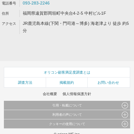
093-283-2246
福岡県遠賀郡岡垣町中央台4-2-5 中村ビル1F
JR鹿児島本線(下関・門司港～博多) 海老津より 徒歩 約5
分
オリコン顧客満足度調査とは
調査方法
掲載規約
お問い合わせ
会社概要
個人情報保護方針
引用・転載について
利用者の声について
当サイトで公開されている情報（文字、写真、イラスト、画像データ等）及びこれらの配
置・編集および構造などについての著作権は株式会社oricon MEに帰属しております。
クッキーの使用について
当サイトに掲載している内容はすべてサービスの利用者が提出された見解・感想です。
これらの情報を権利者の許可なく無断転載・複製などの二次利用を行うことは固く禁じて
弊社が内容について正確性を含め一切保証するものではありません。
おります。