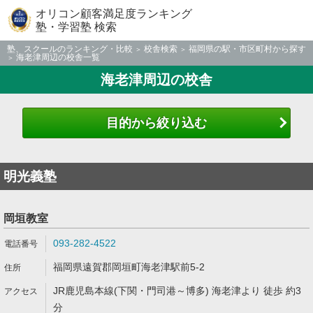
オリコン顧客満足度ランキング
塾・学習塾 検索
塾、スクールのランキング・比較
校舎検索
福岡県の駅・市区町村から探す
海老津周辺の校舎一覧
海老津周辺の校舎
目的から絞り込む
明光義塾
岡垣教室
093-282-4522
福岡県遠賀郡岡垣町海老津駅前5-2
JR鹿児島本線(下関・門司港～博多) 海老津より 徒歩 約3
分