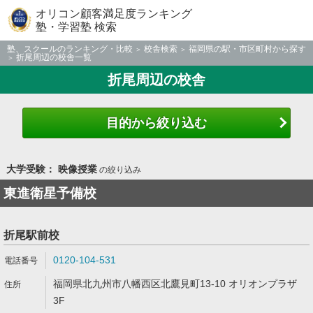
オリコン顧客満足度ランキング
塾・学習塾 検索
塾、スクールのランキング・比較
校舎検索
福岡県の駅・市区町村から探す
折尾周辺の校舎一覧
折尾周辺の校舎
目的から絞り込む
大学受験： 映像授業
の絞り込み
東進衛星予備校
折尾駅前校
0120-104-531
福岡県北九州市八幡西区北鷹見町13-10 オリオンプラザ
3F