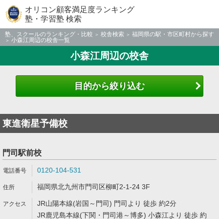
オリコン顧客満足度ランキング
塾・学習塾 検索
塾、スクールのランキング・比較
校舎検索
福岡県の駅・市区町村から探す
小森江周辺の校舎一覧
小森江周辺の校舎
目的から絞り込む
東進衛星予備校
門司駅前校
0120-104-531
福岡県北九州市門司区柳町2-1-24 3F
JR山陽本線(岩国～門司) 門司より 徒歩 約2分
JR鹿児島本線(下関・門司港～博多) 小森江より 徒歩 約