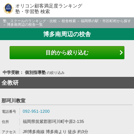
オリコン顧客満足度ランキング
塾・学習塾 検索
塾、スクールのランキング・比較
校舎検索
福岡県の駅・市区町村から探す
博多南周辺の校舎一覧
博多南周辺の校舎
目的から絞り込む
中学受験： 個別指導塾
の絞り込み
全教研
那珂川教室
092-951-1200
福岡県筑紫郡那珂川町中原2-135
JR博多南線 博多南より 徒歩 約3分