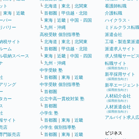
ット
└
北海道
｜
東北
｜
北関東
看護師転職
｜
東海
｜
近畿
└
首都圏
｜
甲信越・北陸
介護転職
ーパー
└
東海
｜
近畿
｜
中国・四国
ハイクラス・
リバリー
└
九州・沖縄
ミドルクラス転
高校受験 個別指導塾
派遣会社
納税サイト
└
北海道
｜
東北
｜
北関東
工場・製造業派
ルーム
└
首都圏
｜
甲信越・北陸
派遣求人サイト
ル収納スペース
└
東海
｜
近畿
｜
中国・四国
求人情報サービ
ナ
└
九州・沖縄
転職サイト
（採用担当向け）
中学受験 塾
新卒採用サイト
社
└
首都圏
｜
東海
｜
近畿
（採用担当向け）
アリング
中学受験 個別指導塾
新卒エージェン
（採用担当向け）
ー
└
首都圏
人材紹介会社
タカー
公立中高一貫校対策 塾
（採用担当向け）
ス
└
首都圏
人材派遣会社
（採用担当向け）
社
小学生 塾
アルバイト求人
報サイト
└
首都圏
｜
東海
｜
近畿
売店
小学生 個別指導塾
ビジネス
専門販売店
└
首都圏
｜
東海
｜
近畿