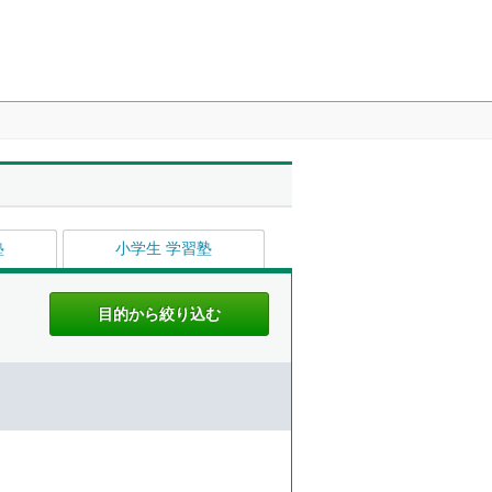
塾
小学生 学習塾