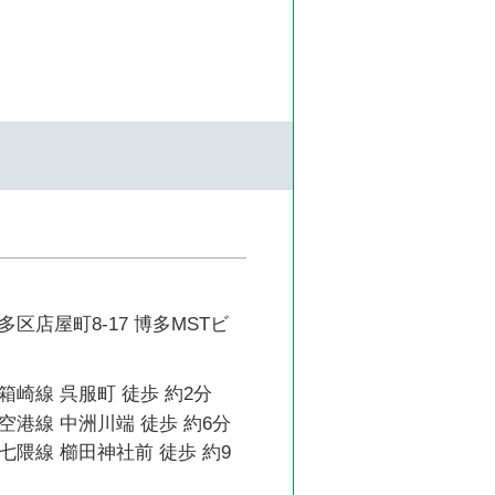
区店屋町8-17 博多MSTビ
崎線 呉服町 徒歩 約2分
港線 中洲川端 徒歩 約6分
隈線 櫛田神社前 徒歩 約9