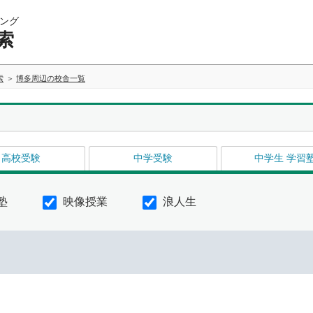
ング
索
索
博多周辺の校舎一覧
高校受験
中学受験
中学生 学習
塾
映像授業
浪人生