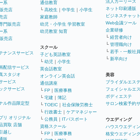
法人カーリース
ー系
通信教育
ネット印刷通販
販売店
└
高校生
｜
中学生
｜
小学生
ビジネスチャッ
売店
家庭教師
Web会議ツール
専門販売店
幼児・小学生 学習教室
企業研修
ー系
幼児教室 知育
└
経営者向け
販売店
└
管理職向け
スクール
└
若手・一般社
テナンスサービス
子ども英語教室
└
新卒向け
└
幼児
｜
小学生
画配信サービス
英会話教室
真スタジオ
美容
オンライン英会話
サービス
ブライダルエス
通信講座
ックサービス
フェイシャルエ
└
FP
｜
医療事務
ボディエステ
└
宅建
｜
簿記
ナル作品限定型
サロン検索予約
└
TOEIC
｜
社会保険労務士
└
行政書士
｜
ケアマネジャー
プリ オリジナル
└
公務員
｜
ITパスポート
ウエディング
品買取 店舗
資格スクール
ハウスウエディ
引越し
└
FP
｜
医療事務
格安ウエディン
通販