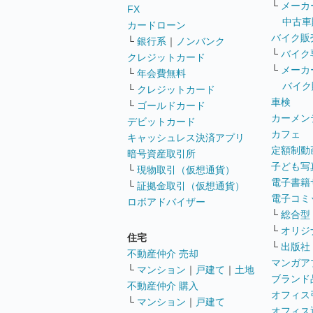
└
メーカ
FX
中古車
カードローン
バイク販
└
銀行系
｜
ノンバンク
└
バイク
クレジットカード
└
メーカ
└
年会費無料
バイク
└
クレジットカード
車検
└
ゴールドカード
カーメン
デビットカード
カフェ
キャッシュレス決済アプリ
定額制動
暗号資産取引所
子ども写
└
現物取引（仮想通貨）
電子書籍
└
証拠金取引（仮想通貨）
電子コミ
ロボアドバイザー
└
総合型
└
オリジ
住宅
└
出版社
不動産仲介 売却
マンガア
└
マンション
｜
戸建て
｜
土地
ブランド
不動産仲介 購入
オフィス
└
マンション
｜
戸建て
オフィス