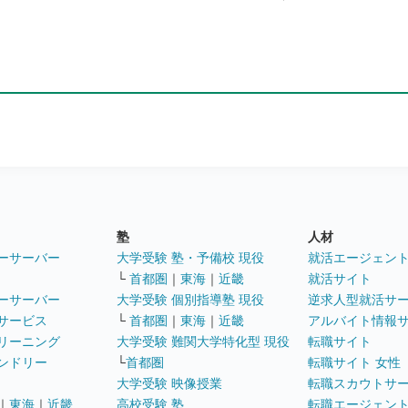
塾
人材
ーサーバー
大学受験 塾・予備校 現役
就活エージェン
└
首都圏
｜
東海
｜
近畿
就活サイト
ーサーバー
大学受験 個別指導塾 現役
逆求人型就活サ
サービス
└
首都圏
｜
東海
｜
近畿
アルバイト情報
リーニング
大学受験 難関大学特化型 現役
転職サイト
ンドリー
└
首都圏
転職サイト 女性
大学受験 映像授業
転職スカウトサ
｜
東海
｜
近畿
高校受験 塾
転職エージェン