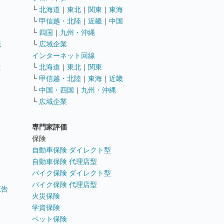
└
北海道
｜
東北
｜
関東
｜
東海
└
甲信越・北陸
｜
近畿
｜
中国
└
四国
｜
九州・沖縄
職
└
広域企業
インターネット回線
遣
└
北海道
｜
東北
｜
関東
└
甲信越・北陸
｜
東海
｜
近畿
ス
└
中国・四国
｜
九州・沖縄
└
広域企業
専門家評価
ト
保険
自動車保険 ダイレクト型
自動車保険 代理店型
バイク保険 ダイレクト型
バイク保険 代理店型
広告
火災保険
学資保険
ペット保険