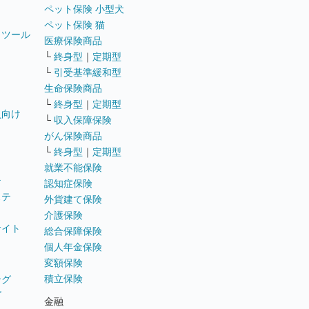
ペット保険 小型犬
ペット保険 猫
トツール
医療保険商品
└
終身型
｜
定期型
└
引受基準緩和型
生命保険商品
└
終身型
｜
定期型
員向け
└
収入保障保険
がん保険商品
└
終身型
｜
定期型
就業不能保険
テ
認知症保険
ステ
外貨建て保険
介護保険
サイト
総合保障保険
個人年金保険
変額保険
積立保険
ング
グ
金融