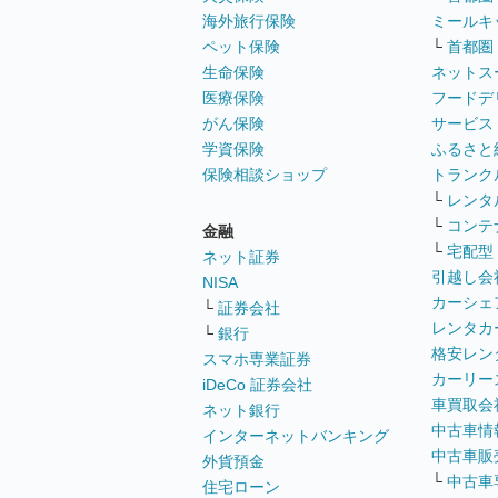
海外旅行保険
ミールキ
ペット保険
└
首都圏
生命保険
ネットス
医療保険
フードデ
がん保険
サービス
学資保険
ふるさと
保険相談ショップ
トランク
└
レンタ
└
コンテ
金融
└
宅配型
ネット証券
引越し会
NISA
カーシェ
└
証券会社
レンタカ
└
銀行
格安レン
スマホ専業証券
カーリー
iDeCo 証券会社
車買取会
ネット銀行
中古車情
インターネットバンキング
中古車販
外貨預金
└
中古車
住宅ローン