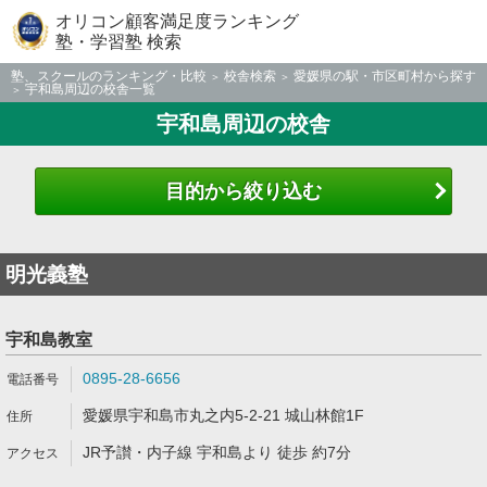
オリコン顧客満足度ランキング
塾・学習塾 検索
塾、スクールのランキング・比較
校舎検索
愛媛県の駅・市区町村から探す
宇和島周辺の校舎一覧
宇和島周辺の校舎
目的から絞り込む
明光義塾
宇和島教室
0895-28-6656
愛媛県宇和島市丸之内5-2-21 城山林館1F
JR予讃・内子線 宇和島より 徒歩 約7分