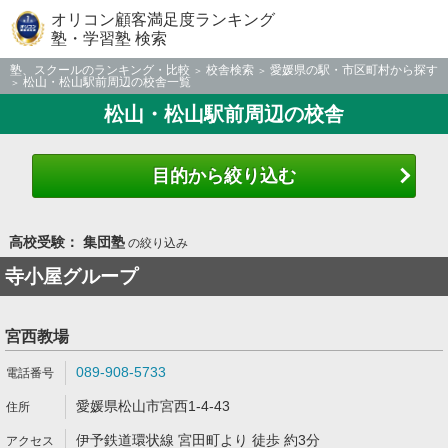
オリコン顧客満足度ランキング
塾・学習塾 検索
塾、スクールのランキング・比較
校舎検索
愛媛県の駅・市区町村から探す
松山・松山駅前周辺の校舎一覧
松山・松山駅前周辺の校舎
目的から絞り込む
高校受験： 集団塾
の絞り込み
寺小屋グループ
宮西教場
089-908-5733
愛媛県松山市宮西1-4-43
伊予鉄道環状線 宮田町より 徒歩 約3分