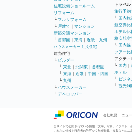
トラベル
住宅設備ショールーム
旅行予約
リフォーム
└
国内旅
└
フルリフォーム
航空券比
└
戸建て
｜
マンション
ホテル比
新築分譲マンション
格安航空券
└
首都圏
｜
東海
｜
近畿
｜
九州
└
国内線
ハウスメーカー 注文住宅
ツアー比
建売住宅
アクティ
└
ビルダー
└
国内
｜
└
東北
｜
北関東
｜
首都圏
ホテル
└
東海
｜
近畿
｜
中国・四国
└
ビジネ
└
九州
└
観光利
└
ハウスメーカー
└
デベロッパー
会社概要
ニュ
当サイトで公開されている情報（文字、写真、イラスト、画像
これらの情報を権利者の許可なく無断転載・複製などの二