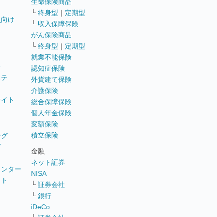
生命保険商品
└
終身型
｜
定期型
員向け
└
収入保障保険
がん保険商品
└
終身型
｜
定期型
就業不能保険
テ
認知症保険
ステ
外貨建て保険
介護保険
サイト
総合保障保険
個人年金保険
変額保険
積立保険
ング
グ
金融
ネット証券
ウンター
NISA
イト
└
証券会社
リ
└
銀行
iDeCo