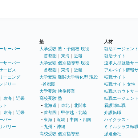
塾
人材
ーサーバー
大学受験 塾・予備校 現役
就活エージェン
└
首都圏
｜
東海
｜
近畿
就活サイト
ーサーバー
大学受験 個別指導塾 現役
逆求人型就活サ
サービス
└
首都圏
｜
東海
｜
近畿
アルバイト情報
リーニング
大学受験 難関大学特化型 現役
転職サイト
ンドリー
└
首都圏
転職サイト 女性
大学受験 映像授業
転職スカウトサ
｜
東海
｜
近畿
高校受験 塾
転職エージェン
ット
└
北海道
｜
東北
｜
北関東
看護師転職
｜
東海
｜
近畿
└
首都圏
｜
甲信越・北陸
介護転職
ーパー
└
東海
｜
近畿
｜
中国・四国
ハイクラス・
リバリー
└
九州・沖縄
ミドルクラス転
高校受験 個別指導塾
派遣会社