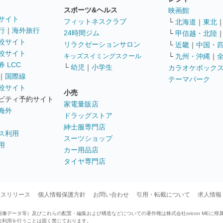
スポーツ&ヘルス
映画館
サイト
フィットネスクラブ
└
北海道
｜
東北
行
｜
海外旅行
24時間ジム
└
甲信越・北陸
較サイト
リラクゼーションサロン
└
近畿
｜
中国・
較サイト
キッズスイミングスクール
└
九州・沖縄
｜
 LCC
└
幼児
｜
小学生
カラオケボック
｜
国際線
テーマパーク
較サイト
小売
ビティ予約サイト
家電量販店
海外
ドラッグストア
紳士服専門店
ス利用
スーツショップ
用
カー用品店
タイヤ専門店
ースリリース
個人情報保護方針
お問い合わせ
引用・転載について
求人情報
データ等）及びこれらの配置・編集および構造などについての著作権は株式会社oricon MEに帰
次利用を行うことは固く禁じております。