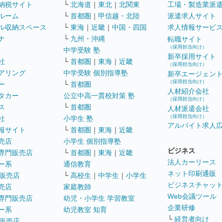
納税サイト
└
北海道
｜
東北
｜
北関東
工場・製造業派
ルーム
└
首都圏
｜
甲信越・北陸
派遣求人サイト
ル収納スペース
└
東海
｜
近畿
｜
中国・四国
求人情報サービ
ナ
└
九州・沖縄
転職サイト
（採用担当向け）
中学受験 塾
新卒採用サイト
社
└
首都圏
｜
東海
｜
近畿
（採用担当向け）
アリング
中学受験 個別指導塾
新卒エージェン
（採用担当向け）
ー
└
首都圏
人材紹介会社
タカー
公立中高一貫校対策 塾
（採用担当向け）
ス
└
首都圏
人材派遣会社
（採用担当向け）
社
小学生 塾
アルバイト求人
報サイト
└
首都圏
｜
東海
｜
近畿
売店
小学生 個別指導塾
ビジネス
専門販売店
└
首都圏
｜
東海
｜
近畿
法人カーリース
ー系
通信教育
ネット印刷通販
販売店
└
高校生
｜
中学生
｜
小学生
ビジネスチャッ
売店
家庭教師
Web会議ツール
専門販売店
幼児・小学生 学習教室
企業研修
ー系
幼児教室 知育
└
経営者向け
販売店