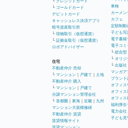
└
クレジットカード
車検
└
ゴールドカード
カーメン
デビットカード
カフェ
キャッシュレス決済アプリ
定額制動
暗号資産取引所
子ども写
└
現物取引（仮想通貨）
電子書籍
└
証拠金取引（仮想通貨）
電子コミ
ロボアドバイザー
└
総合型
└
オリジ
住宅
└
出版社
不動産仲介 売却
マンガア
└
マンション
｜
戸建て
｜
土地
ブランド
不動産仲介 購入
オフィス
└
マンション
｜
戸建て
オフィス
分譲マンション管理会社
オフィス
└
首都圏
｜
東海
｜
近畿
｜
九州
福利厚生
マンション大規模修繕
電力会社
不動産仲介 賃貸
子ども見
賃貸情報サイト
賃貸マンション