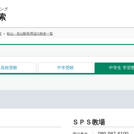
ング
索
索
松山・松山駅前周辺の校舎一覧
高校受験
中学受験
中学生 学習
ＳＰＳ教場
089-987-6100