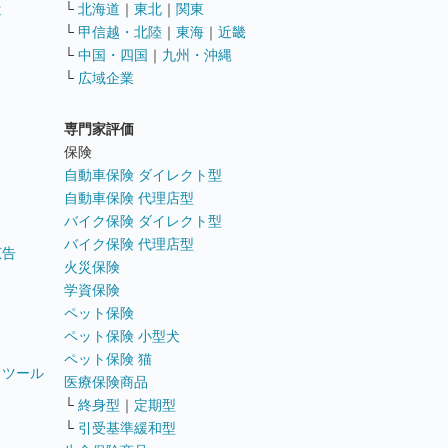
遣
└
北海道
｜
東北
｜
関東
└
甲信越・北陸
｜
東海
｜
近畿
ス
└
中国・四国
｜
九州・沖縄
└
広域企業
専門家評価
ト
保険
自動車保険 ダイレクト型
自動車保険 代理店型
バイク保険 ダイレクト型
バイク保険 代理店型
広告
火災保険
学資保険
ペット保険
ペット保険 小型犬
ペット保険 猫
トツール
医療保険商品
└
終身型
｜
定期型
└
引受基準緩和型