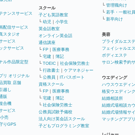
└
管理職向け
スクール
└
若手・一般社
テナンスサービス
子ども英語教室
└
新卒向け
└
幼児
｜
小学生
画配信サービス
英会話教室
真スタジオ
美容
オンライン英会話
サービス
ブライダルエス
通信講座
ックサービス
フェイシャルエ
└
FP
｜
医療事務
ボディエステ
└
宅建
｜
簿記
ナル作品限定型
サロン検索予約
└
TOEIC
｜
社会保険労務士
└
行政書士
｜
ケアマネジャー
プリ オリジナル
└
公務員
｜
ITパスポート
ウエディング
品買取 店舗
資格スクール
ハウスウエディ
引越し
└
FP
｜
医療事務
格安ウエディン
通販
└
宅建
｜
簿記
結婚相談所
複合機
└
社会保険労務士
結婚式場相談カ
サービス
公務員試験予備校
結婚式場情報サ
 小売
法人向け英会話スクール
マッチングアプ
守りGPS
子どもプログラミング教室
レジャー