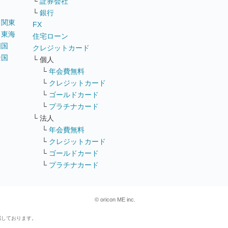
└
証券会社
└
銀行
｜
関東
FX
｜
東海
住宅ローン
四国
クレジットカード
全国
└ 個人
ス
└
年会費無料
└
クレジットカード
└
ゴールドカード
└
プラチナカード
└ 法人
└
年会費無料
└
クレジットカード
└
ゴールドカード
└
プラチナカード
© oricon ME inc.
属しております。