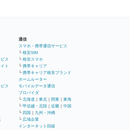
通信
ト
スマホ・携帯通信サービス
└
格安SIM
ービス
└
格安スマホ
サイト
└
携帯キャリア
└
携帯キャリア格安ブランド
ホームルーター
ービス
モバイルデータ通信
ト
プロバイダ
└
北海道
｜
東北
｜
関東
｜
東海
└
甲信越・北陸
｜
近畿
｜
中国
└
四国
｜
九州・沖縄
職
└
広域企業
インターネット回線