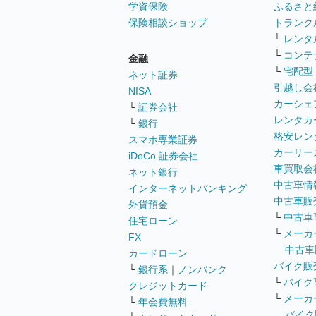
学資保険
ふるさと
保険相談ショップ
トランク
└
レンタ
└
コンテ
金融
└
宅配型
ネット証券
引越し会
NISA
カーシェ
└
証券会社
レンタカ
└
銀行
格安レン
スマホ専業証券
カーリー
iDeCo 証券会社
車買取会
ネット銀行
中古車情
インターネットバンキング
中古車販
外貨預金
└
中古車
住宅ローン
└
メーカ
FX
中古車
カードローン
バイク販
└
銀行系
｜
ノンバンク
└
バイク
クレジットカード
└
メーカ
└
年会費無料
バイク