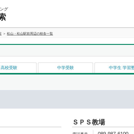
ング
索
索
松山・松山駅前周辺の校舎一覧
高校受験
中学受験
中学生 学習
ＳＰＳ教場
089-987-6100