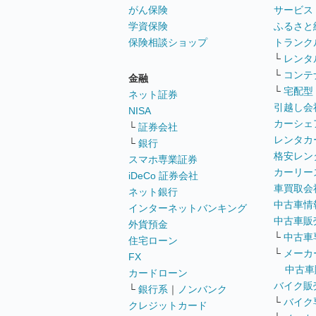
がん保険
サービス
学資保険
ふるさと
保険相談ショップ
トランク
└
レンタ
└
コンテ
金融
└
宅配型
ネット証券
引越し会
NISA
カーシェ
└
証券会社
レンタカ
└
銀行
格安レン
スマホ専業証券
カーリー
iDeCo 証券会社
車買取会
ネット銀行
中古車情
インターネットバンキング
中古車販
外貨預金
└
中古車
住宅ローン
└
メーカ
FX
中古車
カードローン
バイク販
└
銀行系
｜
ノンバンク
└
バイク
クレジットカード