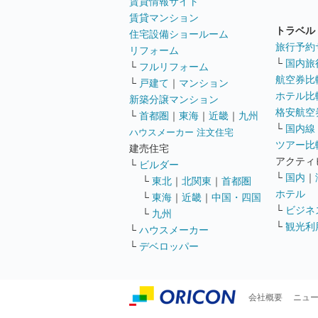
賃貸情報サイト
賃貸マンション
トラベル
住宅設備ショールーム
旅行予約
リフォーム
└
国内旅
└
フルリフォーム
航空券比
└
戸建て
｜
マンション
ホテル比
新築分譲マンション
格安航空券
└
首都圏
｜
東海
｜
近畿
｜
九州
└
国内線
ハウスメーカー 注文住宅
ツアー比
建売住宅
アクティ
└
ビルダー
└
国内
｜
└
東北
｜
北関東
｜
首都圏
ホテル
└
東海
｜
近畿
｜
中国・四国
└
ビジネ
└
九州
└
観光利
└
ハウスメーカー
└
デベロッパー
会社概要
ニュ