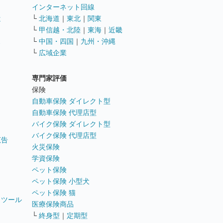
インターネット回線
遣
└
北海道
｜
東北
｜
関東
└
甲信越・北陸
｜
東海
｜
近畿
ス
└
中国・四国
｜
九州・沖縄
└
広域企業
専門家評価
ト
保険
自動車保険 ダイレクト型
自動車保険 代理店型
バイク保険 ダイレクト型
バイク保険 代理店型
広告
火災保険
学資保険
ペット保険
ペット保険 小型犬
ペット保険 猫
トツール
医療保険商品
└
終身型
｜
定期型