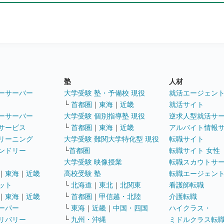
塾
人材
ーサーバー
大学受験 塾・予備校 現役
就活エージェン
└
首都圏
｜
東海
｜
近畿
就活サイト
ーサーバー
大学受験 個別指導塾 現役
逆求人型就活サ
サービス
└
首都圏
｜
東海
｜
近畿
アルバイト情報
リーニング
大学受験 難関大学特化型 現役
転職サイト
ンドリー
└
首都圏
転職サイト 女性
大学受験 映像授業
転職スカウトサ
｜
東海
｜
近畿
高校受験 塾
転職エージェン
ット
└
北海道
｜
東北
｜
北関東
看護師転職
｜
東海
｜
近畿
└
首都圏
｜
甲信越・北陸
介護転職
ーパー
└
東海
｜
近畿
｜
中国・四国
ハイクラス・
リバリー
└
九州・沖縄
ミドルクラス転