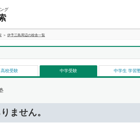
ング
索
索
伊予三島周辺の校舎一覧
高校受験
中学受験
中学生 学習
塾
ありません。