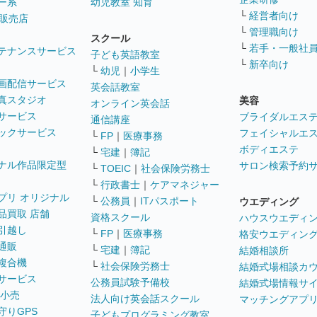
ー系
幼児教室 知育
└
経営者向け
販売店
└
管理職向け
スクール
└
若手・一般社
テナンスサービス
子ども英語教室
└
新卒向け
└
幼児
｜
小学生
画配信サービス
英会話教室
真スタジオ
美容
オンライン英会話
サービス
ブライダルエス
通信講座
ックサービス
フェイシャルエ
└
FP
｜
医療事務
ボディエステ
└
宅建
｜
簿記
ナル作品限定型
サロン検索予約
└
TOEIC
｜
社会保険労務士
└
行政書士
｜
ケアマネジャー
プリ オリジナル
└
公務員
｜
ITパスポート
ウエディング
品買取 店舗
資格スクール
ハウスウエディ
引越し
└
FP
｜
医療事務
格安ウエディン
通販
└
宅建
｜
簿記
結婚相談所
複合機
└
社会保険労務士
結婚式場相談カ
サービス
公務員試験予備校
結婚式場情報サ
 小売
法人向け英会話スクール
マッチングアプ
守りGPS
子どもプログラミング教室