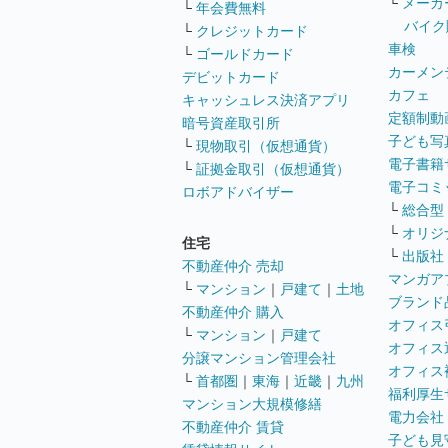
└
メーカ
└
年会費無料
バイク
└
クレジットカード
車検
└
ゴールドカード
カーメン
デビットカード
カフェ
キャッシュレス決済アプリ
定額制動
暗号資産取引所
子ども写
└
現物取引（仮想通貨）
電子書籍
└
証拠金取引（仮想通貨）
電子コミ
ロボアドバイザー
└
総合型
└
オリジ
住宅
└
出版社
不動産仲介 売却
マンガア
└
マンション
｜
戸建て
｜
土地
ブランド
不動産仲介 購入
オフィス
└
マンション
｜
戸建て
オフィス
分譲マンション管理会社
オフィス
└
首都圏
｜
東海
｜
近畿
｜
九州
福利厚生
マンション大規模修繕
電力会社
不動産仲介 賃貸
子ども見