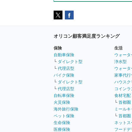
オリコン顧客満足度ランキング
保険
生活
自動車保険
ウォータ
└
ダイレクト型
浄水型
└
代理店型
ウォータ
バイク保険
家事代行
└
ダイレクト型
ハウスク
└
代理店型
コインラ
自転車保険
食材宅配
火災保険
└
首都圏
海外旅行保険
ミールキ
ペット保険
└
首都圏
生命保険
ネットス
医療保険
フードデ