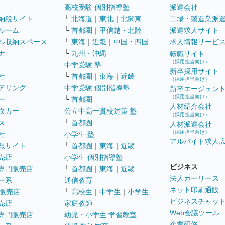
高校受験 個別指導塾
派遣会社
納税サイト
└
北海道
｜
東北
｜
北関東
工場・製造業派
ルーム
└
首都圏
｜
甲信越・北陸
派遣求人サイト
ル収納スペース
└
東海
｜
近畿
｜
中国・四国
求人情報サービ
ナ
└
九州・沖縄
転職サイト
（採用担当向け）
中学受験 塾
新卒採用サイト
社
└
首都圏
｜
東海
｜
近畿
（採用担当向け）
アリング
中学受験 個別指導塾
新卒エージェン
（採用担当向け）
ー
└
首都圏
人材紹介会社
タカー
公立中高一貫校対策 塾
（採用担当向け）
ス
└
首都圏
人材派遣会社
（採用担当向け）
社
小学生 塾
アルバイト求人
報サイト
└
首都圏
｜
東海
｜
近畿
売店
小学生 個別指導塾
ビジネス
専門販売店
└
首都圏
｜
東海
｜
近畿
法人カーリース
ー系
通信教育
ネット印刷通販
販売店
└
高校生
｜
中学生
｜
小学生
ビジネスチャッ
売店
家庭教師
Web会議ツール
専門販売店
幼児・小学生 学習教室
企業研修