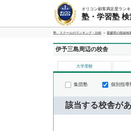
オリコン顧客満足度ランキ
塾・学習塾 検
塾、スクールのランキング・比較
愛媛県の路線検
伊予三島周辺の校舎
大学受験
集団塾
個別指導
該当する校舎が