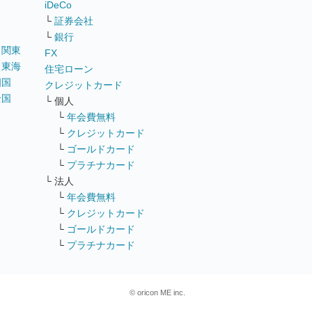
iDeCo
└
証券会社
└
銀行
｜
関東
FX
｜
東海
住宅ローン
四国
クレジットカード
全国
└ 個人
ス
└
年会費無料
└
クレジットカード
└
ゴールドカード
└
プラチナカード
└ 法人
└
年会費無料
└
クレジットカード
└
ゴールドカード
└
プラチナカード
© oricon ME inc.