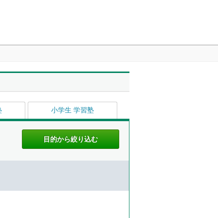
塾
小学生 学習塾