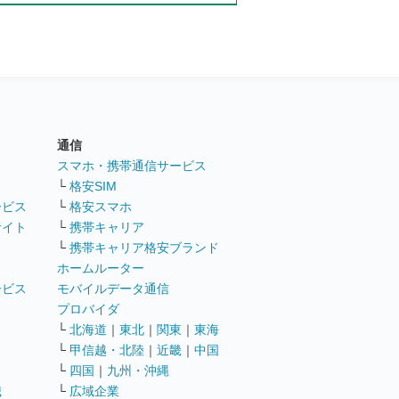
通信
ト
スマホ・携帯通信サービス
└
格安SIM
ービス
└
格安スマホ
サイト
└
携帯キャリア
└
携帯キャリア格安ブランド
ホームルーター
ービス
モバイルデータ通信
ト
プロバイダ
└
北海道
｜
東北
｜
関東
｜
東海
└
甲信越・北陸
｜
近畿
｜
中国
└
四国
｜
九州・沖縄
職
└
広域企業