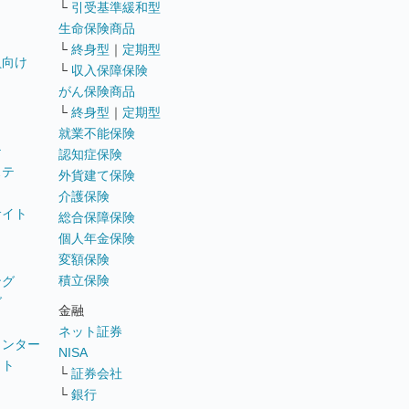
└
引受基準緩和型
生命保険商品
└
終身型
｜
定期型
員向け
└
収入保障保険
がん保険商品
└
終身型
｜
定期型
就業不能保険
テ
認知症保険
ステ
外貨建て保険
介護保険
サイト
総合保障保険
個人年金保険
変額保険
積立保険
ング
グ
金融
ネット証券
ウンター
NISA
イト
└
証券会社
リ
└
銀行