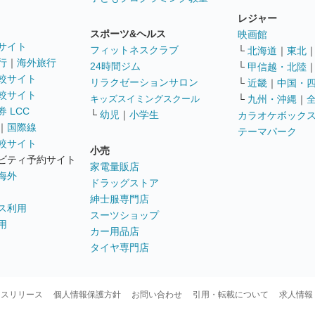
レジャー
スポーツ&ヘルス
映画館
サイト
フィットネスクラブ
└
北海道
｜
東北
行
｜
海外旅行
24時間ジム
└
甲信越・北陸
較サイト
リラクゼーションサロン
└
近畿
｜
中国・
較サイト
キッズスイミングスクール
└
九州・沖縄
｜
 LCC
└
幼児
｜
小学生
カラオケボック
｜
国際線
テーマパーク
較サイト
小売
ビティ予約サイト
家電量販店
海外
ドラッグストア
紳士服専門店
ス利用
スーツショップ
用
カー用品店
タイヤ専門店
ースリリース
個人情報保護方針
お問い合わせ
引用・転載について
求人情報