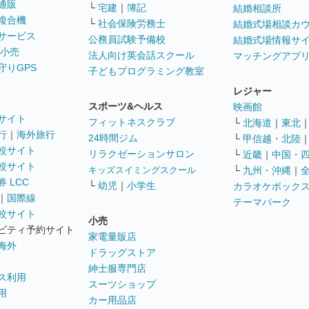
通販
└
宅建
｜
簿記
結婚相談所
複合機
└
社会保険労務士
結婚式場相談カ
サービス
公務員試験予備校
結婚式場情報サ
 小売
法人向け英会話スクール
マッチングアプ
守りGPS
子どもプログラミング教室
レジャー
スポーツ&ヘルス
映画館
サイト
フィットネスクラブ
└
北海道
｜
東北
行
｜
海外旅行
24時間ジム
└
甲信越・北陸
較サイト
リラクゼーションサロン
└
近畿
｜
中国・
較サイト
キッズスイミングスクール
└
九州・沖縄
｜
 LCC
└
幼児
｜
小学生
カラオケボック
｜
国際線
テーマパーク
較サイト
小売
ビティ予約サイト
家電量販店
海外
ドラッグストア
紳士服専門店
ス利用
スーツショップ
用
カー用品店