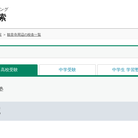
ング
索
索
観音寺周辺の校舎一覧
高校受験
中学受験
中学生 学習
塾
院