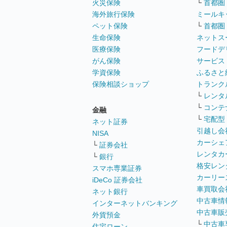
火災保険
└
首都圏
海外旅行保険
ミールキ
ペット保険
└
首都圏
生命保険
ネットス
医療保険
フードデ
がん保険
サービス
学資保険
ふるさと
保険相談ショップ
トランク
└
レンタ
└
コンテ
金融
└
宅配型
ネット証券
引越し会
NISA
カーシェ
└
証券会社
レンタカ
└
銀行
格安レン
スマホ専業証券
カーリー
iDeCo 証券会社
車買取会
ネット銀行
中古車情
インターネットバンキング
中古車販
外貨預金
└
中古車
住宅ローン