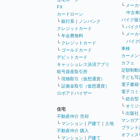
└
メーカ
FX
中古車
カードローン
バイク販
└
銀行系
｜
ノンバンク
└
バイク
クレジットカード
└
メーカ
└
年会費無料
バイク
└
クレジットカード
車検
└
ゴールドカード
カーメン
デビットカード
カフェ
キャッシュレス決済アプリ
定額制動
暗号資産取引所
子ども写
└
現物取引（仮想通貨）
電子書籍
└
証拠金取引（仮想通貨）
電子コミ
ロボアドバイザー
└
総合型
└
オリジ
住宅
└
出版社
不動産仲介 売却
マンガア
└
マンション
｜
戸建て
｜
土地
ブランド
不動産仲介 購入
オフィス
└
マンション
｜
戸建て