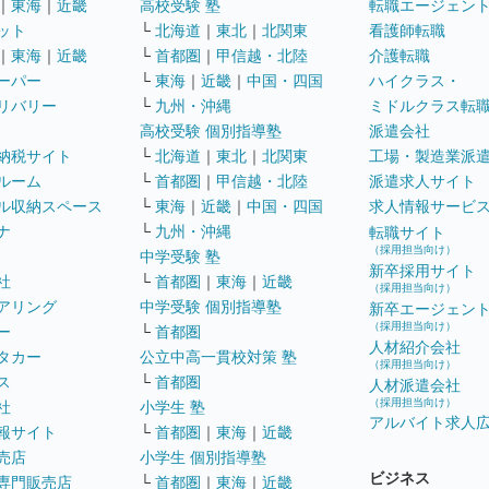
｜
東海
｜
近畿
高校受験 塾
転職エージェン
ット
└
北海道
｜
東北
｜
北関東
看護師転職
｜
東海
｜
近畿
└
首都圏
｜
甲信越・北陸
介護転職
ーパー
└
東海
｜
近畿
｜
中国・四国
ハイクラス・
リバリー
└
九州・沖縄
ミドルクラス転
高校受験 個別指導塾
派遣会社
納税サイト
└
北海道
｜
東北
｜
北関東
工場・製造業派
ルーム
└
首都圏
｜
甲信越・北陸
派遣求人サイト
ル収納スペース
└
東海
｜
近畿
｜
中国・四国
求人情報サービ
ナ
└
九州・沖縄
転職サイト
（採用担当向け）
中学受験 塾
新卒採用サイト
社
└
首都圏
｜
東海
｜
近畿
（採用担当向け）
アリング
中学受験 個別指導塾
新卒エージェン
（採用担当向け）
ー
└
首都圏
人材紹介会社
タカー
公立中高一貫校対策 塾
（採用担当向け）
ス
└
首都圏
人材派遣会社
（採用担当向け）
社
小学生 塾
アルバイト求人
報サイト
└
首都圏
｜
東海
｜
近畿
売店
小学生 個別指導塾
ビジネス
専門販売店
└
首都圏
｜
東海
｜
近畿