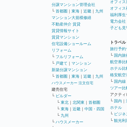
オフィス
分譲マンション管理会社
オフィス
└
首都圏
｜
東海
｜
近畿
｜
九州
福利厚生
マンション大規模修繕
電力会社
不動産仲介 賃貸
子ども見
賃貸情報サイト
賃貸マンション
トラベル
住宅設備ショールーム
旅行予約
リフォーム
└
国内旅
└
フルリフォーム
航空券比
└
戸建て
｜
マンション
ホテル比
新築分譲マンション
格安航空券
└
首都圏
｜
東海
｜
近畿
｜
九州
└
国内線
ハウスメーカー 注文住宅
ツアー比
建売住宅
アクティ
└
ビルダー
└
国内
｜
└
東北
｜
北関東
｜
首都圏
ホテル
└
東海
｜
近畿
｜
中国・四国
└
ビジネ
└
九州
└
観光利
└
ハウスメーカー