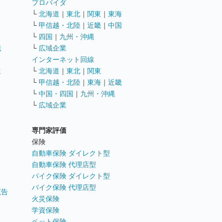
ト
プロバイダ
└
北海道
｜
東北
｜
関東
｜
東海
└
甲信越・北陸
｜
近畿
｜
中国
└
四国
｜
九州・沖縄
職
└
広域企業
インターネット回線
遣
└
北海道
｜
東北
｜
関東
└
甲信越・北陸
｜
東海
｜
近畿
ス
└
中国・四国
｜
九州・沖縄
└
広域企業
専門家評価
ト
保険
自動車保険 ダイレクト型
自動車保険 代理店型
バイク保険 ダイレクト型
バイク保険 代理店型
広告
火災保険
学資保険
ペット保険