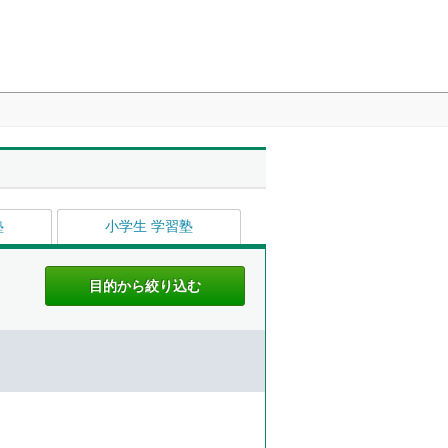
塾
小学生 学習塾