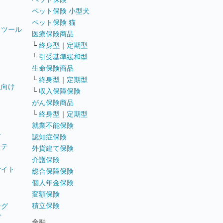
ペット保険 小型犬
ペット保険 猫
トツール
医療保険商品
└
終身型
｜
定期型
└
引受基準緩和型
生命保険商品
└
終身型
｜
定期型
員向け
└
収入保障保険
がん保険商品
└
終身型
｜
定期型
就業不能保険
テ
認知症保険
ステ
外貨建て保険
介護保険
サイト
総合保障保険
個人年金保険
変額保険
積立保険
ング
グ
金融