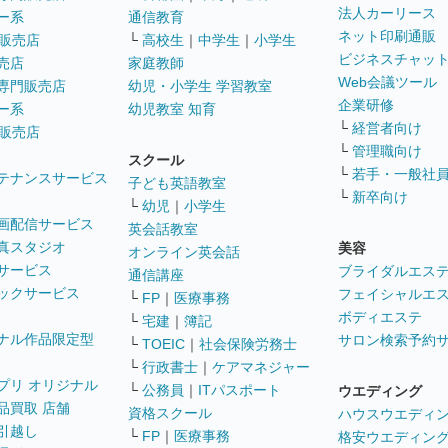
法人カーリース
ー系
通信教育
ネット印刷通販
販売店
└
高校生
｜
中学生
｜
小学生
ビジネスチャッ
売店
家庭教師
Web会議ツール
専門販売店
幼児・小学生 学習教室
企業研修
ー系
幼児教室 知育
└
経営者向け
販売店
└
管理職向け
スクール
└
若手・一般社
テナンスサービス
子ども英語教室
└
新卒向け
└
幼児
｜
小学生
画配信サービス
英会話教室
真スタジオ
美容
オンライン英会話
サービス
ブライダルエス
通信講座
ックサービス
フェイシャルエ
└
FP
｜
医療事務
ボディエステ
└
宅建
｜
簿記
ナル作品限定型
サロン検索予約
└
TOEIC
｜
社会保険労務士
└
行政書士
｜
ケアマネジャー
プリ オリジナル
└
公務員
｜
ITパスポート
ウエディング
品買取 店舗
資格スクール
ハウスウエディ
引越し
└
FP
｜
医療事務
格安ウエディン