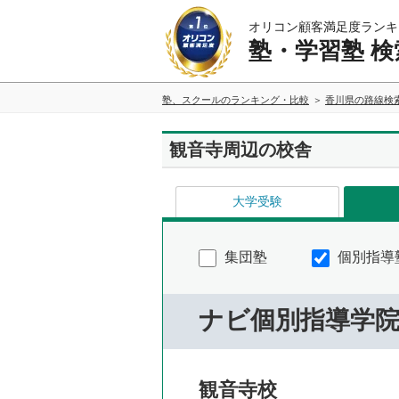
オリコン顧客満足度ランキ
塾・学習塾 検
塾、スクールのランキング・比較
香川県の路線検
観音寺周辺の校舎
大学受験
集団塾
個別指導
ナビ個別指導学
観音寺校