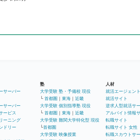
塾
人材
ーサーバー
大学受験 塾・予備校 現役
就活エージェン
└
首都圏
｜
東海
｜
近畿
就活サイト
ーサーバー
大学受験 個別指導塾 現役
逆求人型就活サ
サービス
└
首都圏
｜
東海
｜
近畿
アルバイト情報
リーニング
大学受験 難関大学特化型 現役
転職サイト
ンドリー
└
首都圏
転職サイト 女性
大学受験 映像授業
転職スカウトサ