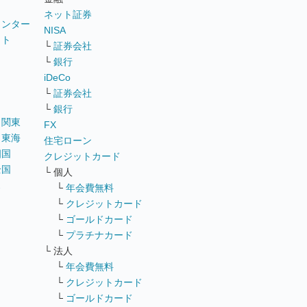
ネット証券
ウンター
NISA
イト
└
証券会社
リ
└
銀行
iDeCo
└
証券会社
└
銀行
｜
関東
FX
｜
東海
住宅ローン
四国
クレジットカード
全国
└ 個人
ス
└
年会費無料
└
クレジットカード
└
ゴールドカード
└
プラチナカード
└ 法人
└
年会費無料
└
クレジットカード
└
ゴールドカード