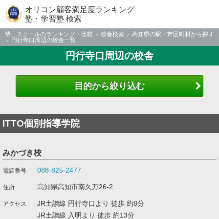
オリコン顧客満足度ランキング
塾・学習塾 検索
塾、スクールのランキング・比較
校舎検索
高知県の駅・市区町村から探す
円行寺口周辺の校舎一覧
円行寺口周辺の校舎
目的から絞り込む
ITTO個別指導学院
みかづき校
088-825-2477
高知県高知市南久万26-2
JR土讃線 円行寺口より 徒歩 約8分
JR土讃線 入明より 徒歩 約13分