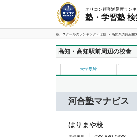
オリコン顧客満足度ランキ
塾・学習塾 検
塾、スクールのランキング・比較
高知県の路線検
高知・高知駅前周辺の校舎
大学受験
河合塾マナビス
はりまや校
088-880-0388