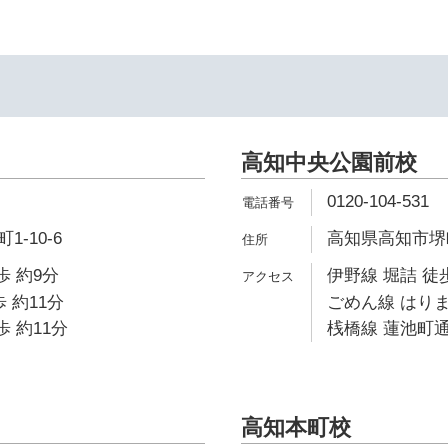
高知中央公園前校
0120-104-531
-10-6
高知県高知市堺町
歩 約9分
伊野線 堀詰 徒
 約11分
ごめん線 はりま
歩 約11分
桟橋線 蓮池町通
高知本町校