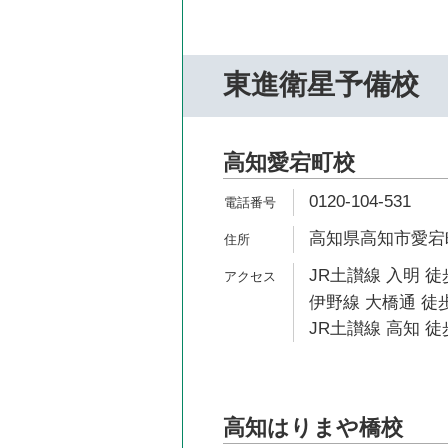
東進衛星予備校
高知愛宕町校
0120-104-531
高知県高知市愛宕町1
JR土讃線 入明 徒
伊野線 大橋通 徒歩
JR土讃線 高知 徒
高知はりまや橋校