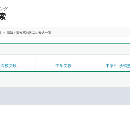
ング
索
索
高知・高知駅前周辺の校舎一覧
高校受験
中学受験
中学生 学習