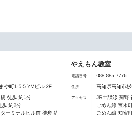
やえもん教室
088-885-7776
町1-5-5 YMビル 2F
高知県高知市杉井流
橋 徒歩 約1分
JR土讃線 薊野 
徒歩 約2分
ごめん線 宝永町
ターミナルビル前 徒歩 約
ごめん線 知寄町