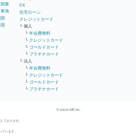
｜
関東
FX
｜
東海
住宅ローン
四国
クレジットカード
全国
└ 個人
ス
└
年会費無料
└
クレジットカード
└
ゴールドカード
└
プラチナカード
└ 法人
└
年会費無料
└
クレジットカード
└
ゴールドカード
└
プラチナカード
© oricon ME inc.
属しております。
行っています。