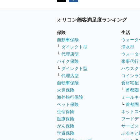
オリコン顧客満足度ランキング
保険
生活
自動車保険
ウォータ
└
ダイレクト型
浄水型
└
代理店型
ウォータ
バイク保険
家事代行
└
ダイレクト型
ハウスク
└
代理店型
コインラ
自転車保険
食材宅配
火災保険
└
首都圏
海外旅行保険
ミールキ
ペット保険
└
首都圏
生命保険
ネットス
医療保険
フードデ
がん保険
サービス
学資保険
ふるさと