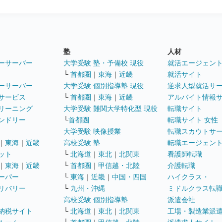
塾
人材
ーサーバー
大学受験 塾・予備校 現役
就活エージェン
└
首都圏
｜
東海
｜
近畿
就活サイト
ーサーバー
大学受験 個別指導塾 現役
逆求人型就活サ
サービス
└
首都圏
｜
東海
｜
近畿
アルバイト情報
リーニング
大学受験 難関大学特化型 現役
転職サイト
ンドリー
└
首都圏
転職サイト 女性
大学受験 映像授業
転職スカウトサ
｜
東海
｜
近畿
高校受験 塾
転職エージェン
ット
└
北海道
｜
東北
｜
北関東
看護師転職
｜
東海
｜
近畿
└
首都圏
｜
甲信越・北陸
介護転職
ーパー
└
東海
｜
近畿
｜
中国・四国
ハイクラス・
リバリー
└
九州・沖縄
ミドルクラス転
高校受験 個別指導塾
派遣会社
納税サイト
└
北海道
｜
東北
｜
北関東
工場・製造業派