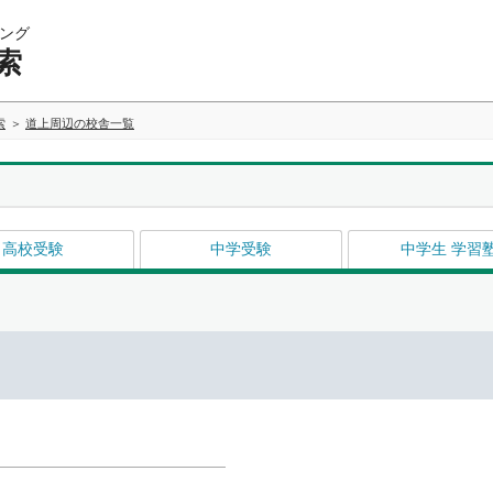
ング
索
索
道上周辺の校舎一覧
高校受験
中学受験
中学生 学習