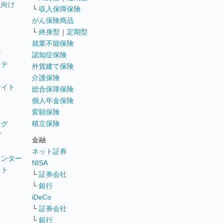
員向け
└
収入保障保険
がん保険商品
└
終身型
｜
定期型
就業不能保険
テ
認知症保険
ステ
外貨建て保険
介護保険
サイト
総合保障保険
個人年金保険
変額保険
積立保険
ング
グ
金融
ネット証券
ウンター
NISA
イト
└
証券会社
リ
└
銀行
iDeCo
└
証券会社
└
銀行