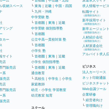
ルーム
└
首都圏
｜
甲信越・北陸
派遣求人サイト
ル収納スペース
└
東海
｜
近畿
｜
中国・四国
求人情報サービ
ナ
└
九州・沖縄
転職サイト
（採用担当向け）
中学受験 塾
新卒採用サイト
社
└
首都圏
｜
東海
｜
近畿
（採用担当向け）
アリング
中学受験 個別指導塾
新卒エージェン
（採用担当向け）
ー
└
首都圏
人材紹介会社
タカー
公立中高一貫校対策 塾
（採用担当向け）
ス
└
首都圏
人材派遣会社
（採用担当向け）
社
小学生 塾
アルバイト求人
報サイト
└
首都圏
｜
東海
｜
近畿
売店
小学生 個別指導塾
ビジネス
専門販売店
└
首都圏
｜
東海
｜
近畿
法人カーリース
ー系
通信教育
ネット印刷通販
販売店
└
高校生
｜
中学生
｜
小学生
ビジネスチャッ
売店
家庭教師
Web会議ツール
専門販売店
幼児・小学生 学習教室
企業研修
ー系
幼児教室 知育
└
経営者向け
販売店
└
管理職向け
スクール