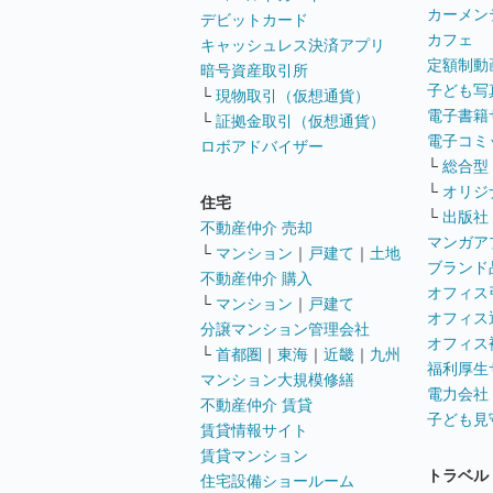
カーメン
デビットカード
カフェ
キャッシュレス決済アプリ
定額制動
暗号資産取引所
子ども写
└
現物取引（仮想通貨）
電子書籍
└
証拠金取引（仮想通貨）
電子コミ
ロボアドバイザー
└
総合型
└
オリジ
住宅
└
出版社
不動産仲介 売却
マンガア
└
マンション
｜
戸建て
｜
土地
ブランド
不動産仲介 購入
オフィス
└
マンション
｜
戸建て
オフィス
分譲マンション管理会社
オフィス
└
首都圏
｜
東海
｜
近畿
｜
九州
福利厚生
マンション大規模修繕
電力会社
不動産仲介 賃貸
子ども見
賃貸情報サイト
賃貸マンション
トラベル
住宅設備ショールーム