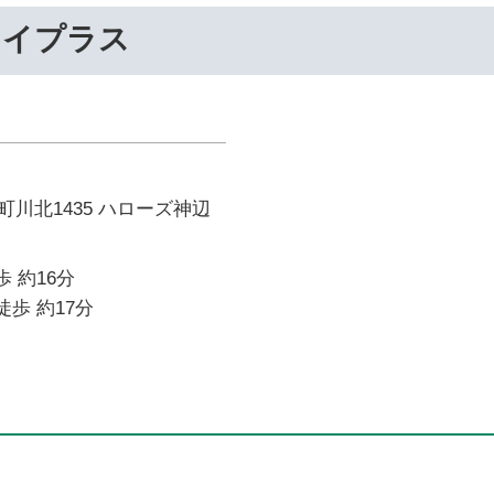
ライプラス
川北1435 ハローズ神辺
歩 約16分
徒歩 約17分