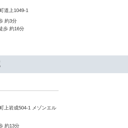
道上1049-1
歩 約3分
徒歩 約16分
院
上岩成504-1 メゾンエル
歩 約13分