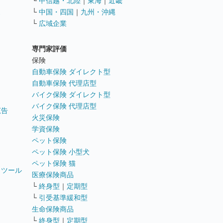
└
甲信越・北陸
｜
東海
｜
近畿
ス
└
中国・四国
｜
九州・沖縄
└
広域企業
専門家評価
ト
保険
自動車保険 ダイレクト型
自動車保険 代理店型
バイク保険 ダイレクト型
バイク保険 代理店型
広告
火災保険
学資保険
ペット保険
ペット保険 小型犬
ペット保険 猫
トツール
医療保険商品
└
終身型
｜
定期型
└
引受基準緩和型
生命保険商品
└
終身型
｜
定期型