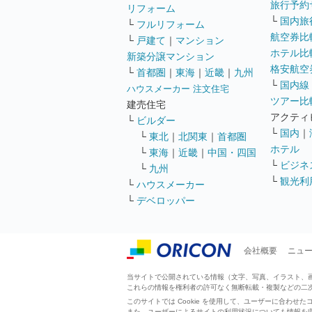
旅行予約
リフォーム
└
国内旅
└
フルリフォーム
航空券比
└
戸建て
｜
マンション
ホテル比
新築分譲マンション
格安航空券
└
首都圏
｜
東海
｜
近畿
｜
九州
└
国内線
ハウスメーカー 注文住宅
ツアー比
建売住宅
アクティ
└
ビルダー
└
国内
｜
└
東北
｜
北関東
｜
首都圏
ホテル
└
東海
｜
近畿
｜
中国・四国
└
ビジネ
└
九州
└
観光利
└
ハウスメーカー
└
デベロッパー
会社概要
ニュ
当サイトで公開されている情報（文字、写真、イラスト、画像
これらの情報を権利者の許可なく無断転載・複製などの二
このサイトでは Cookie を使用して、ユーザーに合わ
また、ユーザーによるサイトの利用状況についても情報を