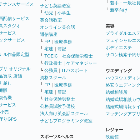
└
若手・一般社
テナンスサービス
子ども英語教室
└
新卒向け
└
幼児
｜
小学生
画配信サービス
英会話教室
真スタジオ
美容
オンライン英会話
サービス
ブライダルエス
通信講座
ックサービス
フェイシャルエ
└
FP
｜
医療事務
ボディエステ
└
宅建
｜
簿記
ナル作品限定型
サロン検索予約
└
TOEIC
｜
社会保険労務士
└
行政書士
｜
ケアマネジャー
プリ オリジナル
└
公務員
｜
ITパスポート
ウエディング
品買取 店舗
資格スクール
ハウスウエディ
引越し
└
FP
｜
医療事務
格安ウエディン
通販
└
宅建
｜
簿記
結婚相談所
複合機
└
社会保険労務士
結婚式場相談カ
サービス
公務員試験予備校
結婚式場情報サ
 小売
法人向け英会話スクール
マッチングアプ
守りGPS
子どもプログラミング教室
レジャー
スポーツ&ヘルス
映画館