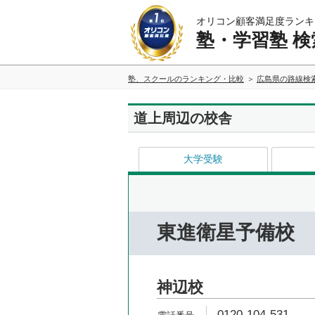
オリコン顧客満足度ランキ
塾・学習塾 検
塾、スクールのランキング・比較
広島県の路線検
道上周辺の校舎
大学受験
東進衛星予備校
神辺校
0120-104-531