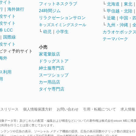
サイト
フィットネスクラブ
└
北海道
｜
東北
行
｜
海外旅行
24時間ジム
└
甲信越・北陸
較サイト
リラクゼーションサロン
└
近畿
｜
中国・
較サイト
キッズスイミングスクール
└
九州・沖縄
｜
 LCC
└
幼児
｜
小学生
カラオケボック
｜
国際線
テーマパーク
較サイト
小売
ビティ予約サイト
家電量販店
海外
ドラッグストア
紳士服専門店
ス利用
スーツショップ
用
カー用品店
タイヤ専門店
ースリリース
個人情報保護方針
お問い合わせ
引用・転載について
求人情報
データ等）及びこれらの配置・編集および構造などについての著作権は株式会社oricon MEに帰
次利用を行うことは固く禁じております。
せたコンテンツや広告の表示、ソーシャル メディア機能の提供、広告の表示回数やクリック数の測定を
収集し、ソーシャル メディアや広告配信、データ解析の各パートナーに提供しています。