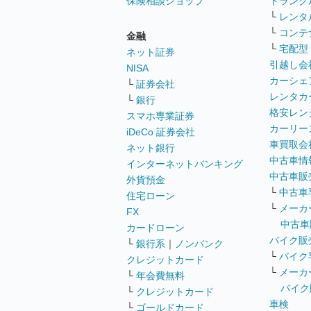
保険相談ショップ
トランク
└
レンタ
└
コンテ
金融
└
宅配型
ネット証券
引越し会
NISA
カーシェ
└
証券会社
レンタカ
└
銀行
格安レン
スマホ専業証券
カーリー
iDeCo 証券会社
車買取会
ネット銀行
中古車情
インターネットバンキング
中古車販
外貨預金
└
中古車
住宅ローン
└
メーカ
FX
中古車
カードローン
バイク販
└
銀行系
｜
ノンバンク
└
バイク
クレジットカード
└
メーカ
└
年会費無料
バイク
└
クレジットカード
車検
└
ゴールドカード