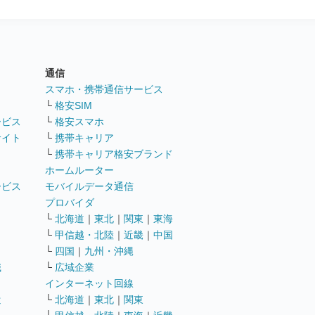
通信
ト
スマホ・携帯通信サービス
└
格安SIM
ービス
└
格安スマホ
サイト
└
携帯キャリア
└
携帯キャリア格安ブランド
ホームルーター
ービス
モバイルデータ通信
ト
プロバイダ
└
北海道
｜
東北
｜
関東
｜
東海
└
甲信越・北陸
｜
近畿
｜
中国
└
四国
｜
九州・沖縄
職
└
広域企業
インターネット回線
遣
└
北海道
｜
東北
｜
関東