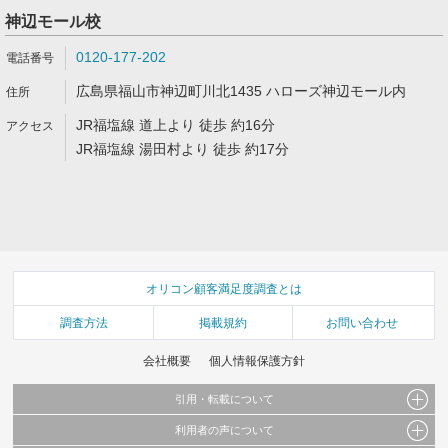
神辺モール校
0120-177-202
広島県福山市神辺町川北1435 ハローズ神辺モール内
JR福塩線 道上より 徒歩 約16分
JR福塩線 湯田村より 徒歩 約17分
オリコン顧客満足度調査とは
調査方法
掲載規約
お問い合わせ
会社概要
個人情報保護方針
引用・転載について
利用者の声について
当サイトで公開されている情報（文字、写真、イラスト、画像データ等）及びこれらの配