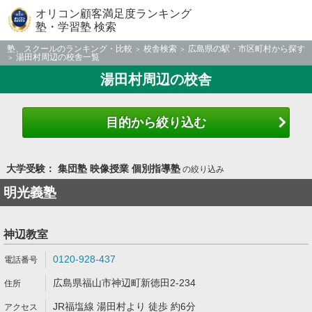
オリコン顧客満足度ランキング
塾・学習塾 検索
塾、スクールのランキング・比較
校舎検索
広島県の駅・市区町村から探す
湯田村周辺の校舎一覧
湯田村周辺の校舎
目的から絞り込む
大学受験： 集団塾 映像授業 個別指導塾
の絞り込み
明光義塾
神辺教室
0120-928-437
広島県福山市神辺町新徳田2-234
JR福塩線 湯田村より 徒歩 約6分