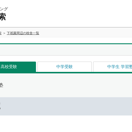
ング
索
索
下祇園周辺の校舎一覧
高校受験
中学受験
中学生 学習
塾
院