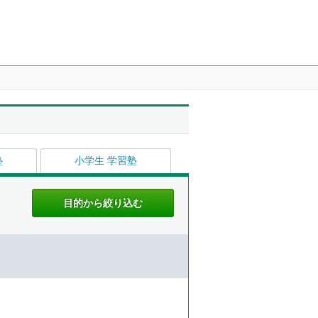
塾
小学生 学習塾