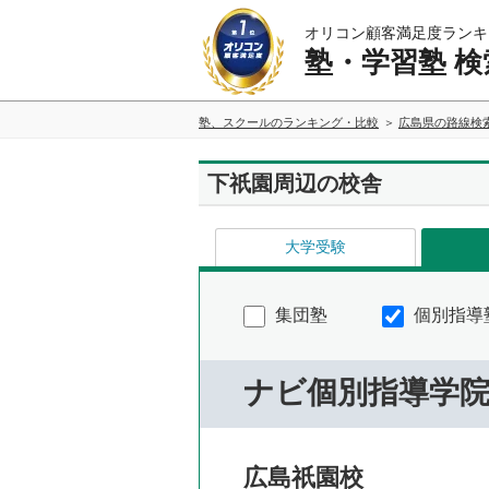
オリコン顧客満足度ランキ
塾・学習塾 検
塾、スクールのランキング・比較
広島県の路線検
下祇園周辺の校舎
大学受験
集団塾
個別指導
ナビ個別指導学
広島祇園校