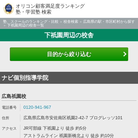
オリコン顧客満足度ランキング
塾・学習塾 検索
塾、スクールのランキング・比較
校舎検索
広島県の駅・市区町村から探す
下祇園周辺の校舎一覧
下祇園周辺の校舎
目的から絞り込む
ナビ個別指導学院
広島祇園校
0120-941-967
広島県広島市安佐南区祇園2-42-7 プログレッソ101
JR可部線 下祇園より 徒歩 約5分
アストラムライン 祇園新橋北より 徒歩 約10分