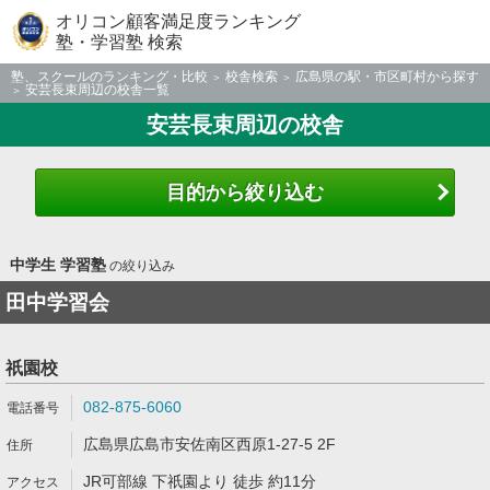
オリコン顧客満足度ランキング
塾・学習塾 検索
塾、スクールのランキング・比較
校舎検索
広島県の駅・市区町村から探す
安芸長束周辺の校舎一覧
安芸長束周辺の校舎
目的から絞り込む
中学生 学習塾
の絞り込み
田中学習会
祇園校
082-875-6060
広島県広島市安佐南区西原1-27-5 2F
JR可部線 下祇園より 徒歩 約11分