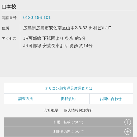
山本校
0120-196-101
広島県広島市安佐南区山本2-3-33 田村ビル1F
JR可部線 下祇園より 徒歩 約9分
JR可部線 安芸長束より 徒歩 約14分
オリコン顧客満足度調査とは
調査方法
掲載規約
お問い合わせ
会社概要
個人情報保護方針
引用・転載について
利用者の声について
当サイトで公開されている情報（文字、写真、イラスト、画像データ等）及びこれらの配