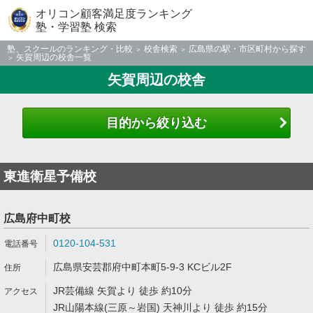
オリコン顧客満足度ランキング
塾・学習塾 検索
塾、スクールのランキング・比較
校舎検索
広島県の駅・市区町村から探す
矢賀周辺の校舎一覧
矢賀周辺の校舎
目的から絞り込む
東進衛星予備校
広島府中町校
0120-104-531
広島県安芸郡府中町本町5-9-3 KCビル2F
JR芸備線 矢賀より 徒歩 約10分
JR山陽本線(三原～岩国) 天神川より 徒歩 約15分