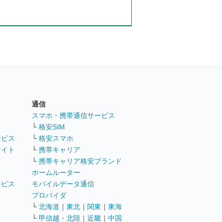
通信
ト
スマホ・携帯通信サービス
└
格安SIM
ービス
└
格安スマホ
サイト
└
携帯キャリア
└
携帯キャリア格安ブランド
ホームルーター
ービス
モバイルデータ通信
ト
プロバイダ
└
北海道
｜
東北
｜
関東
｜
東海
└
甲信越・北陸
｜
近畿
｜
中国