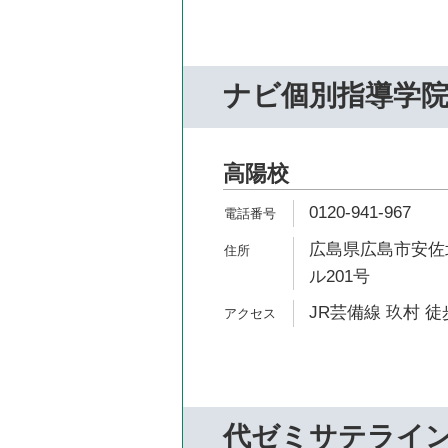
ナビ個別指導学
高陽校
0120-941-967
広島県広島市安佐北
ル201号
JR芸備線 玖村 徒
代ゼミサテライ