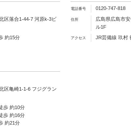
0120-747-818
落合1-44-7 河原k-3ビ
広島県広島市安佐北
ル1F
歩 約15分
JR芸備線 玖村 
区亀崎1-1-6 フジグラン
徒歩 約10分
徒歩 約16分
歩 約21分