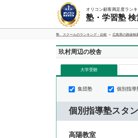
オリコン顧客満足度ランキ
塾・学習塾 検
塾、スクールのランキング・比較
広島県の路線検
玖村周辺の校舎
大学受験
集団塾
個別指導
個別指導塾スタ
高陽教室