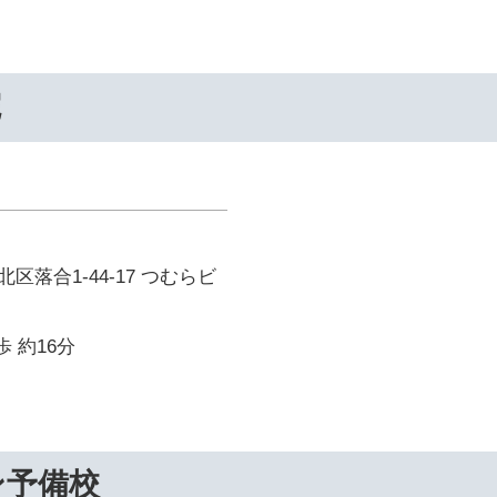
院
区落合1-44-17 つむらビ
歩 約16分
ン予備校