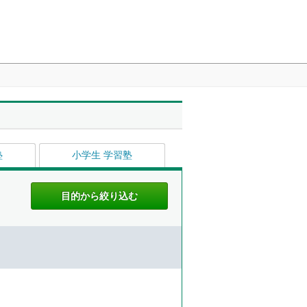
塾
小学生 学習塾