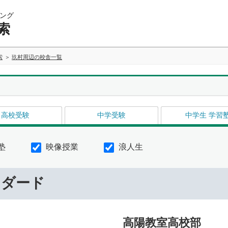
ング
索
索
玖村周辺の校舎一覧
高校受験
中学受験
中学生 学習
塾
映像授業
浪人生
ンダード
高陽教室高校部