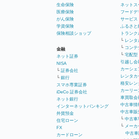
生命保険
ネットス
医療保険
フードデ
がん保険
サービス
学資保険
ふるさと
保険相談ショップ
トランク
└
レンタ
└
コンテ
金融
└
宅配型
ネット証券
引越し会
NISA
カーシェ
└
証券会社
レンタカ
└
銀行
格安レン
スマホ専業証券
カーリー
iDeCo 証券会社
車買取会
ネット銀行
中古車情
インターネットバンキング
中古車販
外貨預金
└
中古車
住宅ローン
└
メーカ
FX
中古車
カードローン