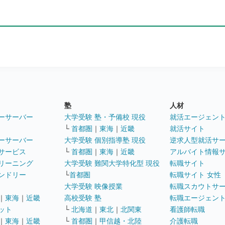
塾
人材
ーサーバー
大学受験 塾・予備校 現役
就活エージェン
└
首都圏
｜
東海
｜
近畿
就活サイト
ーサーバー
大学受験 個別指導塾 現役
逆求人型就活サ
サービス
└
首都圏
｜
東海
｜
近畿
アルバイト情報
リーニング
大学受験 難関大学特化型 現役
転職サイト
ンドリー
└
首都圏
転職サイト 女性
大学受験 映像授業
転職スカウトサ
｜
東海
｜
近畿
高校受験 塾
転職エージェン
ット
└
北海道
｜
東北
｜
北関東
看護師転職
｜
東海
｜
近畿
└
首都圏
｜
甲信越・北陸
介護転職