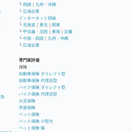
└
四国
｜
九州・沖縄
職
└
広域企業
インターネット回線
遣
└
北海道
｜
東北
｜
関東
└
甲信越・北陸
｜
東海
｜
近畿
ス
└
中国・四国
｜
九州・沖縄
└
広域企業
専門家評価
ト
保険
自動車保険 ダイレクト型
自動車保険 代理店型
バイク保険 ダイレクト型
バイク保険 代理店型
広告
火災保険
学資保険
ペット保険
ペット保険 小型犬
ペット保険 猫