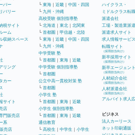
ーパー
└
東海
｜
近畿
｜
中国・四国
ハイクラス・
リバリー
└
九州・沖縄
ミドルクラス転
高校受験 個別指導塾
派遣会社
納税サイト
└
北海道
｜
東北
｜
北関東
工場・製造業派
ルーム
└
首都圏
｜
甲信越・北陸
派遣求人サイト
ル収納スペース
└
東海
｜
近畿
｜
中国・四国
求人情報サービ
ナ
└
九州・沖縄
転職サイト
（採用担当向け）
中学受験 塾
新卒採用サイト
社
└
首都圏
｜
東海
｜
近畿
（採用担当向け）
アリング
中学受験 個別指導塾
新卒エージェン
（採用担当向け）
ー
└
首都圏
人材紹介会社
タカー
公立中高一貫校対策 塾
（採用担当向け）
ス
└
首都圏
人材派遣会社
（採用担当向け）
社
小学生 塾
アルバイト求人
報サイト
└
首都圏
｜
東海
｜
近畿
売店
小学生 個別指導塾
ビジネス
専門販売店
└
首都圏
｜
東海
｜
近畿
法人カーリース
ー系
通信教育
ネット印刷通販
販売店
└
高校生
｜
中学生
｜
小学生