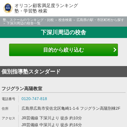
オリコン顧客満足度ランキング
塾・学習塾 検索
塾、スクールのランキング・比較
校舎検索
広島県の駅・市区町村から探す
下深川周辺の校舎一覧
下深川周辺の校舎
目的から絞り込む
個別指導塾スタンダード
フジグラン高陽教室
0120-747-818
広島県広島市安佐北区亀崎1-1-6 フジグラン高陽別棟2F
JR芸備線 下深川より 徒歩 約10分
JR芸備線 中深川より 徒歩 約16分