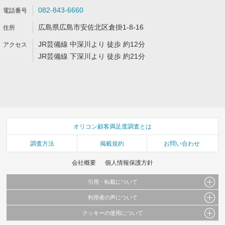
082-843-6660
広島県広島市安佐北区倉掛1-8-16
JR芸備線 中深川より 徒歩 約12分
JR芸備線 下深川より 徒歩 約21分
オリコン顧客満足度調査とは
調査方法
掲載規約
お問い合わせ
会社概要
個人情報保護方針
引用・転載について
利用者の声について
当サイトで公開されている情報（文字、写真、イラスト、画像データ等）及びこれらの配
置・編集および構造などについての著作権は株式会社oricon MEに帰属しております。
クッキーの使用について
当サイトに掲載している内容はすべてサービスの利用者が提出された見解・感想です。
これらの情報を権利者の許可なく無断転載・複製などの二次利用を行うことは固く禁じて
弊社が内容について正確性を含め一切保証するものではありません。