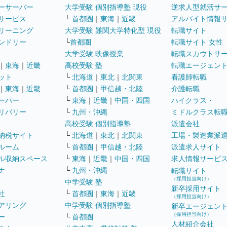
ーサーバー
大学受験 個別指導塾 現役
逆求人型就活サ
サービス
└
首都圏
｜
東海
｜
近畿
アルバイト情報
リーニング
大学受験 難関大学特化型 現役
転職サイト
ンドリー
└
首都圏
転職サイト 女性
大学受験 映像授業
転職スカウトサ
｜
東海
｜
近畿
高校受験 塾
転職エージェン
ット
└
北海道
｜
東北
｜
北関東
看護師転職
｜
東海
｜
近畿
└
首都圏
｜
甲信越・北陸
介護転職
ーパー
└
東海
｜
近畿
｜
中国・四国
ハイクラス・
リバリー
└
九州・沖縄
ミドルクラス転
高校受験 個別指導塾
派遣会社
納税サイト
└
北海道
｜
東北
｜
北関東
工場・製造業派
ルーム
└
首都圏
｜
甲信越・北陸
派遣求人サイト
ル収納スペース
└
東海
｜
近畿
｜
中国・四国
求人情報サービ
ナ
└
九州・沖縄
転職サイト
（採用担当向け）
中学受験 塾
新卒採用サイト
社
└
首都圏
｜
東海
｜
近畿
（採用担当向け）
アリング
中学受験 個別指導塾
新卒エージェン
（採用担当向け）
ー
└
首都圏
人材紹介会社