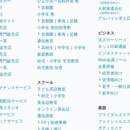
タカー
公立中高一貫校対策 塾
（採用担当向け）
ス
└
首都圏
人材派遣会社
（採用担当向け）
社
小学生 塾
アルバイト求人
報サイト
└
首都圏
｜
東海
｜
近畿
売店
小学生 個別指導塾
ビジネス
専門販売店
└
首都圏
｜
東海
｜
近畿
法人カーリース
ー系
通信教育
ネット印刷通販
販売店
└
高校生
｜
中学生
｜
小学生
ビジネスチャッ
売店
家庭教師
Web会議ツール
専門販売店
幼児・小学生 学習教室
企業研修
ー系
幼児教室 知育
└
経営者向け
販売店
└
管理職向け
スクール
└
若手・一般社
テナンスサービス
子ども英語教室
└
新卒向け
└
幼児
｜
小学生
画配信サービス
英会話教室
真スタジオ
美容
オンライン英会話
サービス
ブライダルエス
通信講座
ックサービス
フェイシャルエ
└
FP
｜
医療事務
ボディエステ
└
宅建
｜
簿記