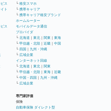
ービス
└
格安スマホ
サイト
└
携帯キャリア
└
携帯キャリア格安ブランド
ホームルーター
ービス
モバイルデータ通信
ト
プロバイダ
└
北海道
｜
東北
｜
関東
｜
東海
└
甲信越・北陸
｜
近畿
｜
中国
└
四国
｜
九州・沖縄
職
└
広域企業
インターネット回線
遣
└
北海道
｜
東北
｜
関東
└
甲信越・北陸
｜
東海
｜
近畿
ス
└
中国・四国
｜
九州・沖縄
└
広域企業
専門家評価
ト
保険
自動車保険 ダイレクト型