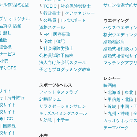
ナル作品限定型
サロン検索予約
└
TOEIC
｜
社会保険労務士
└
行政書士
｜
ケアマネジャー
プリ オリジナル
└
公務員
｜
ITパスポート
ウエディング
品買取 店舗
資格スクール
ハウスウエディ
引越し
└
FP
｜
医療事務
格安ウエディン
通販
└
宅建
｜
簿記
結婚相談所
複合機
└
社会保険労務士
結婚式場相談カ
サービス
公務員試験予備校
結婚式場情報サ
 小売
法人向け英会話スクール
マッチングアプ
守りGPS
子どもプログラミング教室
レジャー
スポーツ&ヘルス
映画館
サイト
フィットネスクラブ
└
北海道
｜
東北
行
｜
海外旅行
24時間ジム
└
甲信越・北陸
較サイト
リラクゼーションサロン
└
近畿
｜
中国・
較サイト
キッズスイミングスクール
└
九州・沖縄
｜
 LCC
└
幼児
｜
小学生
カラオケボック
｜
国際線
テーマパーク
較サイト
小売