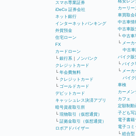
格安レン
スマホ専業証券
カーリー
iDeCo 証券会社
車買取会
ネット銀行
中古車情
インターネットバンキング
中古車販
外貨預金
└
中古車
住宅ローン
└
メーカ
FX
中古車
カードローン
バイク販
└
銀行系
｜
ノンバンク
└
バイク
クレジットカード
└
メーカ
└
年会費無料
バイク
└
クレジットカード
車検
└
ゴールドカード
カーメン
デビットカード
カフェ
キャッシュレス決済アプリ
定額制動
暗号資産取引所
子ども写
└
現物取引（仮想通貨）
電子書籍
└
証拠金取引（仮想通貨）
電子コミ
ロボアドバイザー
└
総合型