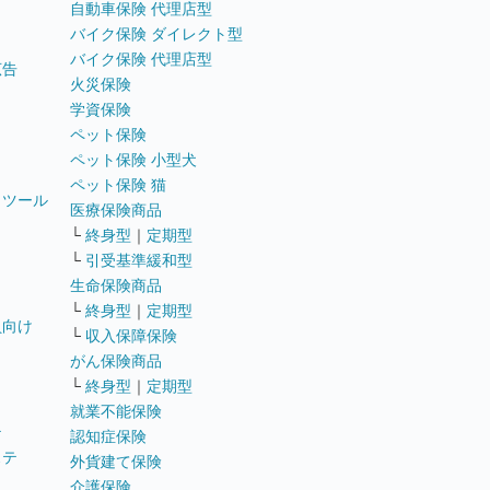
自動車保険 代理店型
バイク保険 ダイレクト型
バイク保険 代理店型
広告
火災保険
学資保険
ペット保険
ペット保険 小型犬
ペット保険 猫
トツール
医療保険商品
└
終身型
｜
定期型
└
引受基準緩和型
生命保険商品
└
終身型
｜
定期型
員向け
└
収入保障保険
がん保険商品
└
終身型
｜
定期型
就業不能保険
テ
認知症保険
ステ
外貨建て保険
介護保険