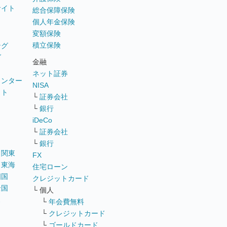
サイト
総合保障保険
個人年金保険
変額保険
積立保険
ング
グ
金融
ネット証券
ウンター
NISA
イト
└
証券会社
リ
└
銀行
iDeCo
└
証券会社
└
銀行
｜
関東
FX
｜
東海
住宅ローン
四国
クレジットカード
全国
└ 個人
ス
└
年会費無料
└
クレジットカード
└
ゴールドカード