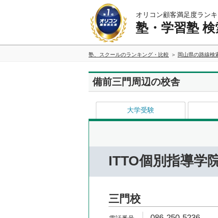
オリコン顧客満足度ランキ
塾・学習塾 検
塾、スクールのランキング・比較
岡山県の路線検
備前三門周辺の校舎
大学受験
ITTO個別指導学
三門校
086-250-5236