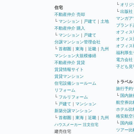
└
オリジ
住宅
└
出版社
不動産仲介 売却
マンガア
└
マンション
｜
戸建て
｜
土地
ブランド
不動産仲介 購入
オフィス
└
マンション
｜
戸建て
オフィス
分譲マンション管理会社
オフィス
└
首都圏
｜
東海
｜
近畿
｜
九州
福利厚生
マンション大規模修繕
電力会社
不動産仲介 賃貸
子ども見
賃貸情報サイト
賃貸マンション
トラベル
住宅設備ショールーム
旅行予約
リフォーム
└
国内旅
└
フルリフォーム
航空券比
└
戸建て
｜
マンション
ホテル比
新築分譲マンション
格安航空券
└
首都圏
｜
東海
｜
近畿
｜
九州
└
国内線
ハウスメーカー 注文住宅
ツアー比
建売住宅