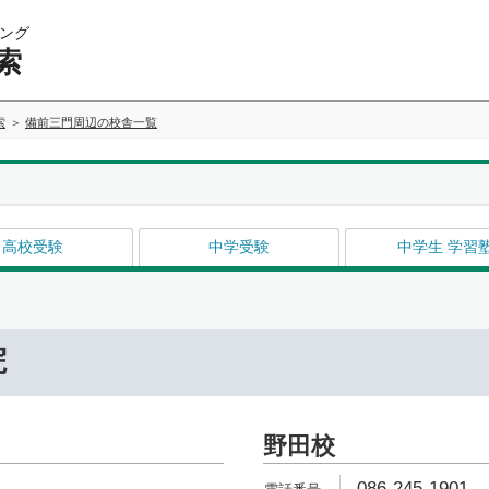
ング
索
索
備前三門周辺の校舎一覧
高校受験
中学受験
中学生 学習
院
野田校
086-245-1901