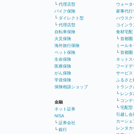
└
代理店型
ウォータ
バイク保険
家事代行
└
ダイレクト型
ハウスク
└
代理店型
コインラ
自転車保険
食材宅配
火災保険
└
首都圏
海外旅行保険
ミールキ
ペット保険
└
首都圏
生命保険
ネットス
医療保険
フードデ
がん保険
サービス
学資保険
ふるさと
保険相談ショップ
トランク
└
レンタ
└
コンテ
金融
└
宅配型
ネット証券
引越し会
NISA
カーシェ
└
証券会社
レンタカ
└
銀行