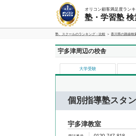
オリコン顧客満足度ランキ
塾・学習塾 検
塾、スクールのランキング・比較
香川県の路線検
宇多津周辺の校舎
大学受験
個別指導塾スタ
宇多津教室
0120-747-818