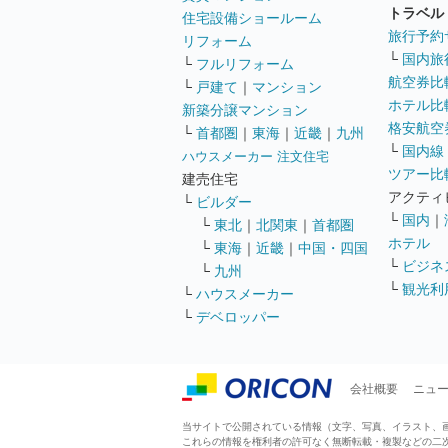
トラベル
住宅設備ショールーム
旅行予約
リフォーム
└
国内旅
└
フルリフォーム
航空券比
└
戸建て
｜
マンション
ホテル比
新築分譲マンション
格安航空券
└
首都圏
｜
東海
｜
近畿
｜
九州
└
国内線
ハウスメーカー 注文住宅
ツアー比
建売住宅
アクティ
└
ビルダー
└
国内
｜
└
東北
｜
北関東
｜
首都圏
ホテル
└
東海
｜
近畿
｜
中国・四国
└
ビジネ
└
九州
└
観光利
└
ハウスメーカー
└
デベロッパー
会社概要
ニュ
当サイトで公開されている情報（文字、写真、イラスト、画像
これらの情報を権利者の許可なく無断転載・複製などの二