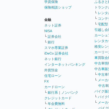
学資保険
ふるさと
保険相談ショップ
トランク
└
レンタ
└
コンテ
金融
└
宅配型
ネット証券
引越し会
NISA
カーシェ
└
証券会社
レンタカ
└
銀行
格安レン
スマホ専業証券
カーリー
iDeCo 証券会社
車買取会
ネット銀行
中古車情
インターネットバンキング
中古車販
外貨預金
└
中古車
住宅ローン
└
メーカ
FX
中古車
カードローン
バイク販
└
銀行系
｜
ノンバンク
└
バイク
クレジットカード
└
メーカ
└
年会費無料
バイク