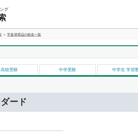
ング
索
索
宇多津周辺の校舎一覧
高校受験
中学受験
中学生 学習
ンダード