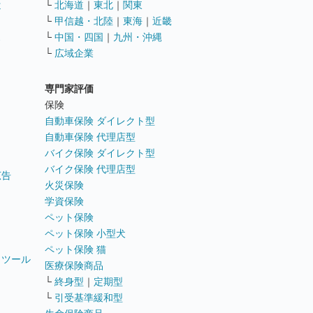
遣
└
北海道
｜
東北
｜
関東
└
甲信越・北陸
｜
東海
｜
近畿
ス
└
中国・四国
｜
九州・沖縄
└
広域企業
専門家評価
ト
保険
自動車保険 ダイレクト型
自動車保険 代理店型
バイク保険 ダイレクト型
バイク保険 代理店型
広告
火災保険
学資保険
ペット保険
ペット保険 小型犬
ペット保険 猫
トツール
医療保険商品
└
終身型
｜
定期型
└
引受基準緩和型