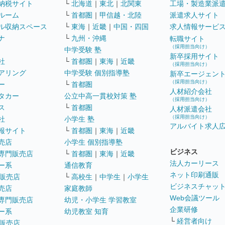
納税サイト
└
北海道
｜
東北
｜
北関東
工場・製造業派
ルーム
└
首都圏
｜
甲信越・北陸
派遣求人サイト
ル収納スペース
└
東海
｜
近畿
｜
中国・四国
求人情報サービ
ナ
└
九州・沖縄
転職サイト
（採用担当向け）
中学受験 塾
新卒採用サイト
社
└
首都圏
｜
東海
｜
近畿
（採用担当向け）
アリング
中学受験 個別指導塾
新卒エージェン
（採用担当向け）
ー
└
首都圏
人材紹介会社
タカー
公立中高一貫校対策 塾
（採用担当向け）
ス
└
首都圏
人材派遣会社
（採用担当向け）
社
小学生 塾
アルバイト求人
報サイト
└
首都圏
｜
東海
｜
近畿
売店
小学生 個別指導塾
ビジネス
専門販売店
└
首都圏
｜
東海
｜
近畿
法人カーリース
ー系
通信教育
ネット印刷通販
販売店
└
高校生
｜
中学生
｜
小学生
ビジネスチャッ
売店
家庭教師
Web会議ツール
専門販売店
幼児・小学生 学習教室
企業研修
ー系
幼児教室 知育
└
経営者向け
販売店