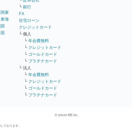
└
証券会社
└
銀行
｜
関東
FX
｜
東海
住宅ローン
四国
クレジットカード
全国
└ 個人
ス
└
年会費無料
└
クレジットカード
└
ゴールドカード
└
プラチナカード
└ 法人
└
年会費無料
└
クレジットカード
└
ゴールドカード
└
プラチナカード
© oricon ME inc.
属しております。