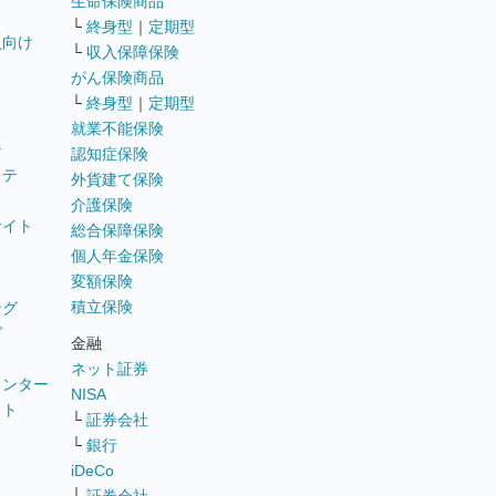
生命保険商品
└
終身型
｜
定期型
員向け
└
収入保障保険
がん保険商品
└
終身型
｜
定期型
就業不能保険
テ
認知症保険
ステ
外貨建て保険
介護保険
サイト
総合保障保険
個人年金保険
変額保険
積立保険
ング
グ
金融
ネット証券
ウンター
NISA
イト
└
証券会社
リ
└
銀行
iDeCo