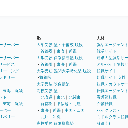
塾
人材
ーサーバー
大学受験 塾・予備校 現役
就活エージェン
└
首都圏
｜
東海
｜
近畿
就活サイト
ーサーバー
大学受験 個別指導塾 現役
逆求人型就活サ
サービス
└
首都圏
｜
東海
｜
近畿
アルバイト情報
リーニング
大学受験 難関大学特化型 現役
転職サイト
ンドリー
└
首都圏
転職サイト 女性
大学受験 映像授業
転職スカウトサ
｜
東海
｜
近畿
高校受験 塾
転職エージェン
ット
└
北海道
｜
東北
｜
北関東
看護師転職
｜
東海
｜
近畿
└
首都圏
｜
甲信越・北陸
介護転職
ーパー
└
東海
｜
近畿
｜
中国・四国
ハイクラス・
リバリー
└
九州・沖縄
ミドルクラス転
高校受験 個別指導塾
派遣会社