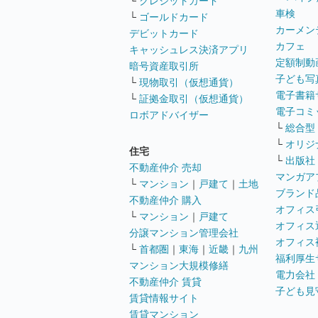
└
クレジットカード
車検
└
ゴールドカード
カーメン
デビットカード
カフェ
キャッシュレス決済アプリ
定額制動
暗号資産取引所
子ども写
└
現物取引（仮想通貨）
電子書籍
└
証拠金取引（仮想通貨）
電子コミ
ロボアドバイザー
└
総合型
└
オリジ
住宅
└
出版社
不動産仲介 売却
マンガア
└
マンション
｜
戸建て
｜
土地
ブランド
不動産仲介 購入
オフィス
└
マンション
｜
戸建て
オフィス
分譲マンション管理会社
オフィス
└
首都圏
｜
東海
｜
近畿
｜
九州
福利厚生
マンション大規模修繕
電力会社
不動産仲介 賃貸
子ども見
賃貸情報サイト
賃貸マンション