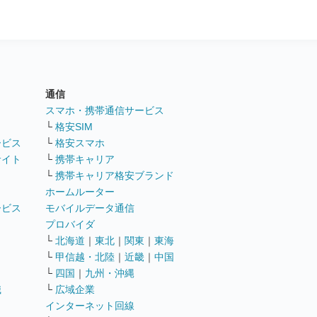
通信
ト
スマホ・携帯通信サービス
└
格安SIM
ービス
└
格安スマホ
サイト
└
携帯キャリア
└
携帯キャリア格安ブランド
ホームルーター
ービス
モバイルデータ通信
ト
プロバイダ
└
北海道
｜
東北
｜
関東
｜
東海
└
甲信越・北陸
｜
近畿
｜
中国
└
四国
｜
九州・沖縄
職
└
広域企業
インターネット回線