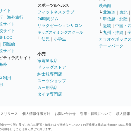
スポーツ&ヘルス
映画館
サイト
フィットネスクラブ
└
北海道
｜
東北
行
｜
海外旅行
24時間ジム
└
甲信越・北陸
較サイト
リラクゼーションサロン
└
近畿
｜
中国・
較サイト
キッズスイミングスクール
└
九州・沖縄
｜
 LCC
└
幼児
｜
小学生
カラオケボック
｜
国際線
テーマパーク
較サイト
小売
ビティ予約サイト
家電量販店
海外
ドラッグストア
紳士服専門店
ス利用
スーツショップ
用
カー用品店
タイヤ専門店
ースリリース
個人情報保護方針
お問い合わせ
引用・転載について
求人情報
データ等）及びこれらの配置・編集および構造などについての著作権は株式会社oricon MEに帰
次利用を行うことは固く禁じております。