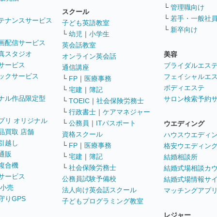
└
管理職向け
スクール
└
若手・一般社
テナンスサービス
子ども英語教室
└
新卒向け
└
幼児
｜
小学生
画配信サービス
英会話教室
真スタジオ
美容
オンライン英会話
サービス
ブライダルエス
通信講座
ックサービス
フェイシャルエ
└
FP
｜
医療事務
ボディエステ
└
宅建
｜
簿記
ナル作品限定型
サロン検索予約
└
TOEIC
｜
社会保険労務士
└
行政書士
｜
ケアマネジャー
プリ オリジナル
└
公務員
｜
ITパスポート
ウエディング
品買取 店舗
資格スクール
ハウスウエディ
引越し
└
FP
｜
医療事務
格安ウエディン
通販
└
宅建
｜
簿記
結婚相談所
複合機
└
社会保険労務士
結婚式場相談カ
サービス
公務員試験予備校
結婚式場情報サ
 小売
法人向け英会話スクール
マッチングアプ
守りGPS
子どもプログラミング教室
レジャー