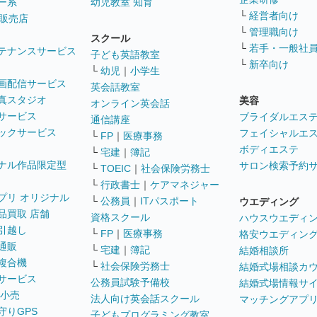
ー系
幼児教室 知育
└
経営者向け
販売店
└
管理職向け
スクール
└
若手・一般社
テナンスサービス
子ども英語教室
└
新卒向け
└
幼児
｜
小学生
画配信サービス
英会話教室
真スタジオ
美容
オンライン英会話
サービス
ブライダルエス
通信講座
ックサービス
フェイシャルエ
└
FP
｜
医療事務
ボディエステ
└
宅建
｜
簿記
ナル作品限定型
サロン検索予約
└
TOEIC
｜
社会保険労務士
└
行政書士
｜
ケアマネジャー
プリ オリジナル
└
公務員
｜
ITパスポート
ウエディング
品買取 店舗
資格スクール
ハウスウエディ
引越し
└
FP
｜
医療事務
格安ウエディン
通販
└
宅建
｜
簿記
結婚相談所
複合機
└
社会保険労務士
結婚式場相談カ
サービス
公務員試験予備校
結婚式場情報サ
 小売
法人向け英会話スクール
マッチングアプ
守りGPS
子どもプログラミング教室