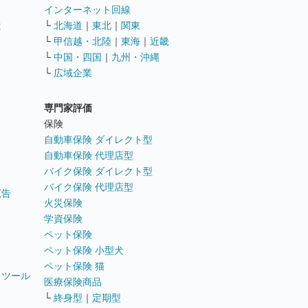
インターネット回線
遣
└
北海道
｜
東北
｜
関東
└
甲信越・北陸
｜
東海
｜
近畿
ス
└
中国・四国
｜
九州・沖縄
└
広域企業
専門家評価
ト
保険
自動車保険 ダイレクト型
自動車保険 代理店型
バイク保険 ダイレクト型
バイク保険 代理店型
広告
火災保険
学資保険
ペット保険
ペット保険 小型犬
ペット保険 猫
トツール
医療保険商品
└
終身型
｜
定期型