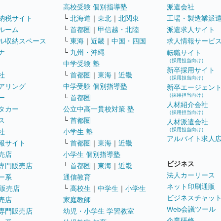
高校受験 個別指導塾
派遣会社
納税サイト
└
北海道
｜
東北
｜
北関東
工場・製造業派
ルーム
└
首都圏
｜
甲信越・北陸
派遣求人サイト
ル収納スペース
└
東海
｜
近畿
｜
中国・四国
求人情報サービ
ナ
└
九州・沖縄
転職サイト
（採用担当向け）
中学受験 塾
新卒採用サイト
社
└
首都圏
｜
東海
｜
近畿
（採用担当向け）
アリング
中学受験 個別指導塾
新卒エージェン
（採用担当向け）
ー
└
首都圏
人材紹介会社
タカー
公立中高一貫校対策 塾
（採用担当向け）
ス
└
首都圏
人材派遣会社
（採用担当向け）
社
小学生 塾
アルバイト求人
報サイト
└
首都圏
｜
東海
｜
近畿
売店
小学生 個別指導塾
ビジネス
専門販売店
└
首都圏
｜
東海
｜
近畿
法人カーリース
ー系
通信教育
ネット印刷通販
販売店
└
高校生
｜
中学生
｜
小学生
ビジネスチャッ
売店
家庭教師
Web会議ツール
専門販売店
幼児・小学生 学習教室
企業研修