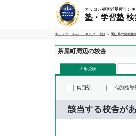
オリコン顧客満足度ランキ
塾・学習塾 検
塾、スクールのランキング・比較
岡山県の路線検
茶屋町周辺の校舎
大学受験
集団塾
個別指導
該当する校舎が