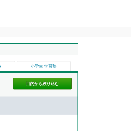
塾
小学生 学習塾