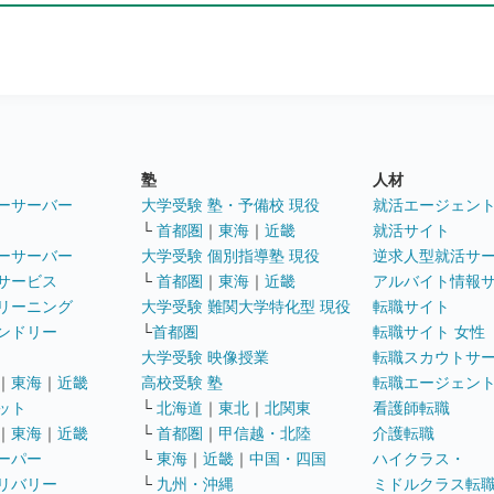
塾
人材
ーサーバー
大学受験 塾・予備校 現役
就活エージェン
└
首都圏
｜
東海
｜
近畿
就活サイト
ーサーバー
大学受験 個別指導塾 現役
逆求人型就活サ
サービス
└
首都圏
｜
東海
｜
近畿
アルバイト情報
リーニング
大学受験 難関大学特化型 現役
転職サイト
ンドリー
└
首都圏
転職サイト 女性
大学受験 映像授業
転職スカウトサ
｜
東海
｜
近畿
高校受験 塾
転職エージェン
ット
└
北海道
｜
東北
｜
北関東
看護師転職
｜
東海
｜
近畿
└
首都圏
｜
甲信越・北陸
介護転職
ーパー
└
東海
｜
近畿
｜
中国・四国
ハイクラス・
リバリー
└
九州・沖縄
ミドルクラス転