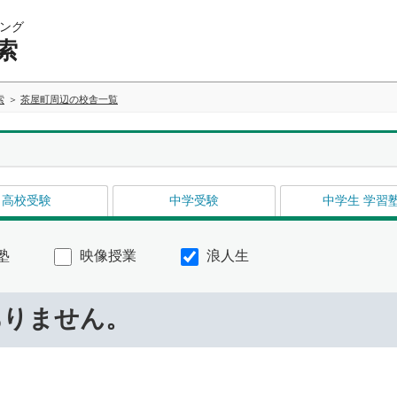
ング
索
索
茶屋町周辺の校舎一覧
高校受験
中学受験
中学生 学習
塾
映像授業
浪人生
ありません。