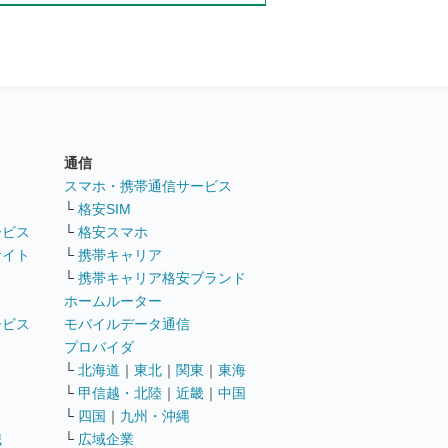
通信
ト
スマホ・携帯通信サービス
└
格安SIM
ービス
└
格安スマホ
サイト
└
携帯キャリア
└
携帯キャリア格安ブランド
ホームルーター
ービス
モバイルデータ通信
ト
プロバイダ
└
北海道
｜
東北
｜
関東
｜
東海
└
甲信越・北陸
｜
近畿
｜
中国
└
四国
｜
九州・沖縄
職
└
広域企業