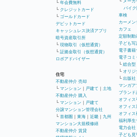
└
メーカ
└
年会費無料
バイク
└
クレジットカード
車検
└
ゴールドカード
カーメン
デビットカード
カフェ
キャッシュレス決済アプリ
定額制動
暗号資産取引所
子ども写
└
現物取引（仮想通貨）
電子書籍
└
証拠金取引（仮想通貨）
電子コミ
ロボアドバイザー
└
総合型
└
オリジ
住宅
└
出版社
不動産仲介 売却
マンガア
└
マンション
｜
戸建て
｜
土地
ブランド
不動産仲介 購入
オフィス
└
マンション
｜
戸建て
オフィス
分譲マンション管理会社
オフィス
└
首都圏
｜
東海
｜
近畿
｜
九州
福利厚生
マンション大規模修繕
電力会社
不動産仲介 賃貸
子ども見