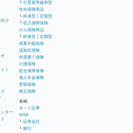
└
引受基準緩和型
生命保険商品
└
終身型
｜
定期型
員向け
└
収入保障保険
がん保険商品
└
終身型
｜
定期型
就業不能保険
テ
認知症保険
ステ
外貨建て保険
介護保険
サイト
総合保障保険
個人年金保険
変額保険
積立保険
ング
グ
金融
ネット証券
ウンター
NISA
イト
└
証券会社
リ
└
銀行