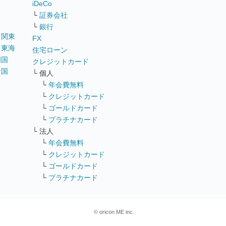
iDeCo
└
証券会社
└
銀行
｜
関東
FX
｜
東海
住宅ローン
四国
クレジットカード
全国
└ 個人
ス
└
年会費無料
└
クレジットカード
└
ゴールドカード
└
プラチナカード
└ 法人
└
年会費無料
└
クレジットカード
└
ゴールドカード
└
プラチナカード
© oricon ME inc.