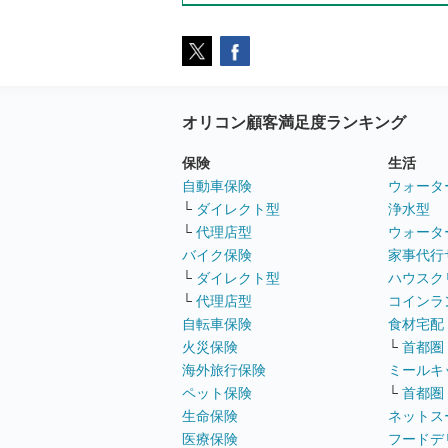
オリコン顧客満足度ランキング
保険
生活
自動車保険
ウォータ
└
ダイレクト型
浄水型
└
代理店型
ウォータ
バイク保険
家事代行
└
ダイレクト型
ハウスク
└
代理店型
コインラ
自転車保険
食材宅配
火災保険
└
首都圏
海外旅行保険
ミールキ
ペット保険
└
首都圏
生命保険
ネットス
医療保険
フードデ