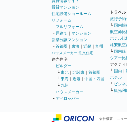
賃貸情報サイト
賃貸マンション
トラベル
住宅設備ショールーム
旅行予約
リフォーム
└
国内旅
└
フルリフォーム
航空券比
└
戸建て
｜
マンション
ホテル比
新築分譲マンション
格安航空券
└
首都圏
｜
東海
｜
近畿
｜
九州
└
国内線
ハウスメーカー 注文住宅
ツアー比
建売住宅
アクティ
└
ビルダー
└
国内
｜
└
東北
｜
北関東
｜
首都圏
ホテル
└
東海
｜
近畿
｜
中国・四国
└
ビジネ
└
九州
└
観光利
└
ハウスメーカー
└
デベロッパー
会社概要
ニュ