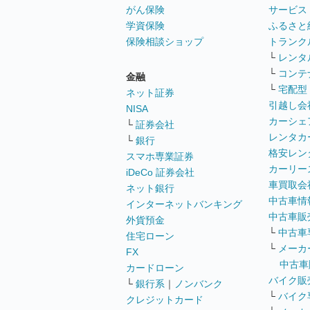
がん保険
サービス
学資保険
ふるさと
保険相談ショップ
トランク
└
レンタ
└
コンテ
金融
└
宅配型
ネット証券
引越し会
NISA
カーシェ
└
証券会社
レンタカ
└
銀行
格安レン
スマホ専業証券
カーリー
iDeCo 証券会社
車買取会
ネット銀行
中古車情
インターネットバンキング
中古車販
外貨預金
└
中古車
住宅ローン
└
メーカ
FX
中古車
カードローン
バイク販
└
銀行系
｜
ノンバンク
└
バイク
クレジットカード