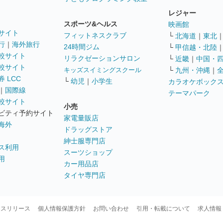
レジャー
スポーツ&ヘルス
映画館
サイト
フィットネスクラブ
└
北海道
｜
東北
行
｜
海外旅行
24時間ジム
└
甲信越・北陸
較サイト
リラクゼーションサロン
└
近畿
｜
中国・
較サイト
キッズスイミングスクール
└
九州・沖縄
｜
 LCC
└
幼児
｜
小学生
カラオケボック
｜
国際線
テーマパーク
較サイト
小売
ビティ予約サイト
家電量販店
海外
ドラッグストア
紳士服専門店
ス利用
スーツショップ
用
カー用品店
タイヤ専門店
ースリリース
個人情報保護方針
お問い合わせ
引用・転載について
求人情報