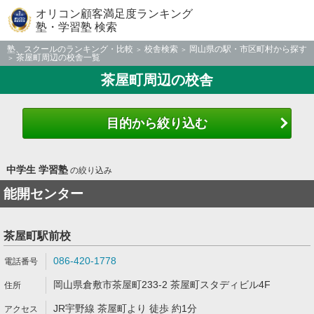
オリコン顧客満足度ランキング
塾・学習塾 検索
塾、スクールのランキング・比較
校舎検索
岡山県の駅・市区町村から探す
茶屋町周辺の校舎一覧
茶屋町周辺の校舎
目的から絞り込む
中学生 学習塾
の絞り込み
能開センター
茶屋町駅前校
086-420-1778
岡山県倉敷市茶屋町233-2 茶屋町スタディビル4F
JR宇野線 茶屋町より 徒歩 約1分