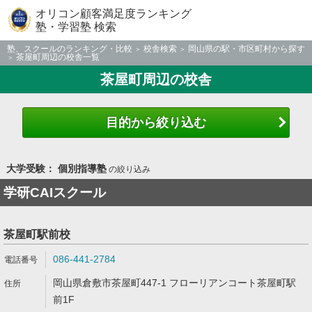
オリコン顧客満足度ランキング
塾・学習塾 検索
塾、スクールのランキング・比較
校舎検索
岡山県の駅・市区町村から探す
茶屋町周辺の校舎一覧
茶屋町周辺の校舎
目的から絞り込む
大学受験： 個別指導塾
の絞り込み
学研CAIスクール
茶屋町駅前校
086-441-2784
岡山県倉敷市茶屋町447-1 フローリアンコート茶屋町駅
前1F