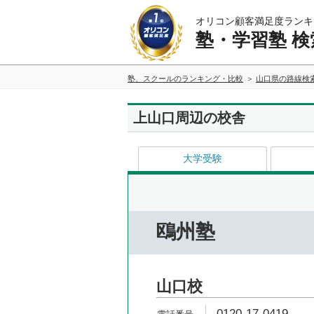
オリコン顧客満足度ランキ
塾・学習塾 検
塾、スクールのランキング・比較
山口県の路線検
上山口周辺の校舎
大学受験
鴎州塾
山口校
0120-17-0419