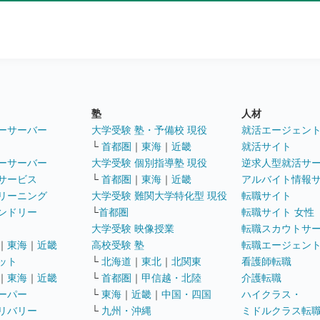
塾
人材
ーサーバー
大学受験 塾・予備校 現役
就活エージェン
└
首都圏
｜
東海
｜
近畿
就活サイト
ーサーバー
大学受験 個別指導塾 現役
逆求人型就活サ
サービス
└
首都圏
｜
東海
｜
近畿
アルバイト情報
リーニング
大学受験 難関大学特化型 現役
転職サイト
ンドリー
└
首都圏
転職サイト 女性
大学受験 映像授業
転職スカウトサ
｜
東海
｜
近畿
高校受験 塾
転職エージェン
ット
└
北海道
｜
東北
｜
北関東
看護師転職
｜
東海
｜
近畿
└
首都圏
｜
甲信越・北陸
介護転職
ーパー
└
東海
｜
近畿
｜
中国・四国
ハイクラス・
リバリー
└
九州・沖縄
ミドルクラス転