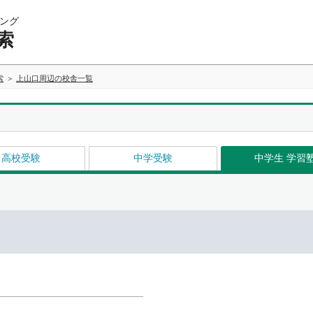
ング
索
索
上山口周辺の校舎一覧
高校受験
中学受験
中学生 学習