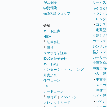
がん保険
サービス
学資保険
ふるさと
保険相談ショップ
トランク
└
レンタ
└
コンテ
金融
└
宅配型
ネット証券
引越し会
NISA
カーシェ
└
証券会社
レンタカ
└
銀行
格安レン
スマホ専業証券
カーリー
iDeCo 証券会社
車買取会
ネット銀行
中古車情
インターネットバンキング
中古車販
外貨預金
└
中古車
住宅ローン
└
メーカ
FX
中古車
カードローン
バイク販
└
銀行系
｜
ノンバンク
└
バイク
クレジットカード
└
メーカ