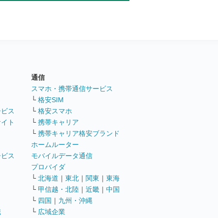
通信
ト
スマホ・携帯通信サービス
└
格安SIM
ービス
└
格安スマホ
サイト
└
携帯キャリア
└
携帯キャリア格安ブランド
ホームルーター
ービス
モバイルデータ通信
ト
プロバイダ
└
北海道
｜
東北
｜
関東
｜
東海
└
甲信越・北陸
｜
近畿
｜
中国
└
四国
｜
九州・沖縄
職
└
広域企業