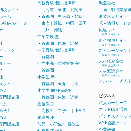
高校受験 個別指導塾
派遣会社
納税サイト
└
北海道
｜
東北
｜
北関東
工場・製造業派
ルーム
└
首都圏
｜
甲信越・北陸
派遣求人サイト
ル収納スペース
└
東海
｜
近畿
｜
中国・四国
求人情報サービ
ナ
└
九州・沖縄
転職サイト
（採用担当向け）
中学受験 塾
新卒採用サイト
社
└
首都圏
｜
東海
｜
近畿
（採用担当向け）
アリング
中学受験 個別指導塾
新卒エージェン
（採用担当向け）
ー
└
首都圏
人材紹介会社
タカー
公立中高一貫校対策 塾
（採用担当向け）
ス
└
首都圏
人材派遣会社
（採用担当向け）
社
小学生 塾
アルバイト求人
報サイト
└
首都圏
｜
東海
｜
近畿
売店
小学生 個別指導塾
ビジネス
専門販売店
└
首都圏
｜
東海
｜
近畿
法人カーリース
ー系
通信教育
ネット印刷通販
販売店
└
高校生
｜
中学生
｜
小学生
ビジネスチャッ
売店
家庭教師
Web会議ツール
専門販売店
幼児・小学生 学習教室
企業研修
ー系
幼児教室 知育