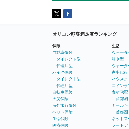
オリコン顧客満足度ランキング
保険
生活
自動車保険
ウォータ
└
ダイレクト型
浄水型
└
代理店型
ウォータ
バイク保険
家事代行
└
ダイレクト型
ハウスク
└
代理店型
コインラ
自転車保険
食材宅配
火災保険
└
首都圏
海外旅行保険
ミールキ
ペット保険
└
首都圏
生命保険
ネットス
医療保険
フードデ