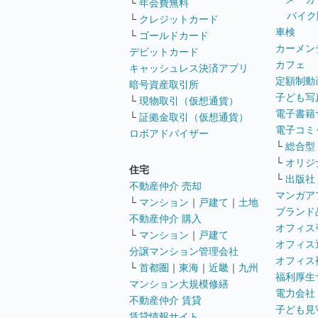
└
年会費無料
バイク
└
クレジットカード
車検
└
ゴールドカード
カーメン
デビットカード
カフェ
キャッシュレス決済アプリ
定額制動
暗号資産取引所
子ども写
└
現物取引（仮想通貨）
電子書籍
└
証拠金取引（仮想通貨）
電子コミ
ロボアドバイザー
└
総合型
└
オリジ
住宅
└
出版社
不動産仲介 売却
マンガア
└
マンション
｜
戸建て
｜
土地
ブランド
不動産仲介 購入
オフィス
└
マンション
｜
戸建て
オフィス
分譲マンション管理会社
オフィス
└
首都圏
｜
東海
｜
近畿
｜
九州
福利厚生
マンション大規模修繕
電力会社
不動産仲介 賃貸
子ども見
賃貸情報サイト