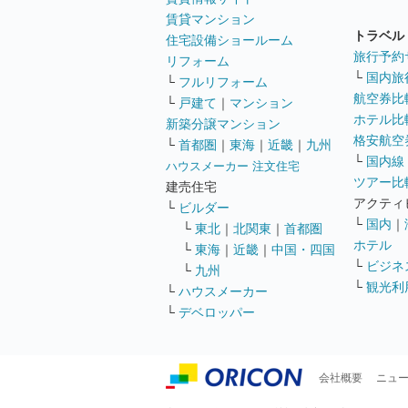
賃貸マンション
トラベル
住宅設備ショールーム
旅行予約
リフォーム
└
国内旅
└
フルリフォーム
航空券比
└
戸建て
｜
マンション
ホテル比
新築分譲マンション
格安航空券
└
首都圏
｜
東海
｜
近畿
｜
九州
└
国内線
ハウスメーカー 注文住宅
ツアー比
建売住宅
アクティ
└
ビルダー
└
国内
｜
└
東北
｜
北関東
｜
首都圏
ホテル
└
東海
｜
近畿
｜
中国・四国
└
ビジネ
└
九州
└
観光利
└
ハウスメーカー
└
デベロッパー
会社概要
ニュ