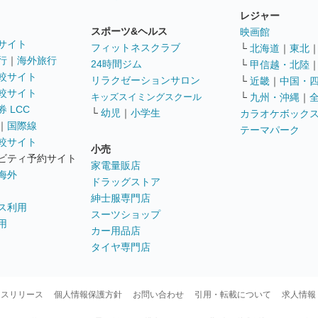
レジャー
スポーツ&ヘルス
映画館
サイト
フィットネスクラブ
└
北海道
｜
東北
行
｜
海外旅行
24時間ジム
└
甲信越・北陸
較サイト
リラクゼーションサロン
└
近畿
｜
中国・
較サイト
キッズスイミングスクール
└
九州・沖縄
｜
 LCC
└
幼児
｜
小学生
カラオケボック
｜
国際線
テーマパーク
較サイト
小売
ビティ予約サイト
家電量販店
海外
ドラッグストア
紳士服専門店
ス利用
スーツショップ
用
カー用品店
タイヤ専門店
ースリリース
個人情報保護方針
お問い合わせ
引用・転載について
求人情報