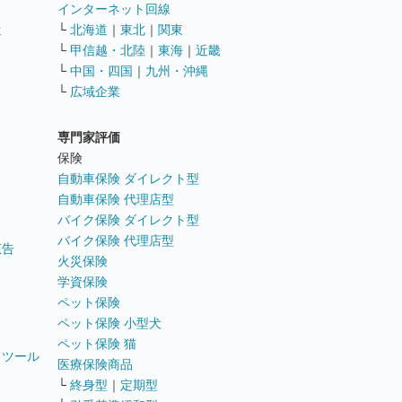
インターネット回線
遣
└
北海道
｜
東北
｜
関東
└
甲信越・北陸
｜
東海
｜
近畿
ス
└
中国・四国
｜
九州・沖縄
└
広域企業
専門家評価
ト
保険
自動車保険 ダイレクト型
自動車保険 代理店型
バイク保険 ダイレクト型
バイク保険 代理店型
広告
火災保険
学資保険
ペット保険
ペット保険 小型犬
ペット保険 猫
トツール
医療保険商品
└
終身型
｜
定期型