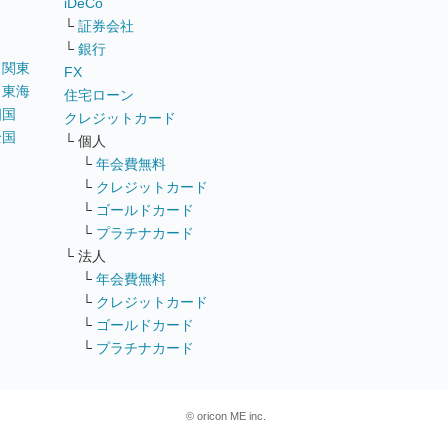
iDeCo
└
証券会社
└
銀行
｜
関東
FX
｜
東海
住宅ローン
四国
クレジットカード
全国
└ 個人
ス
└
年会費無料
└
クレジットカード
└
ゴールドカード
└
プラチナカード
└ 法人
└
年会費無料
└
クレジットカード
└
ゴールドカード
└
プラチナカード
© oricon ME inc.