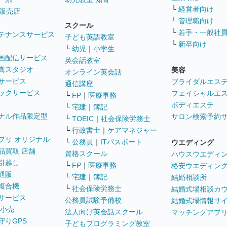
└
経営者向け
販売店
└
管理職向け
スクール
└
若手・一般社
テナンスサービス
子ども英語教室
└
新卒向け
└
幼児
｜
小学生
画配信サービス
英会話教室
真スタジオ
美容
オンライン英会話
サービス
ブライダルエス
通信講座
ックサービス
フェイシャルエ
└
FP
｜
医療事務
ボディエステ
└
宅建
｜
簿記
ナル作品限定型
サロン検索予約
└
TOEIC
｜
社会保険労務士
└
行政書士
｜
ケアマネジャー
プリ オリジナル
└
公務員
｜
ITパスポート
ウエディング
品買取 店舗
資格スクール
ハウスウエディ
引越し
└
FP
｜
医療事務
格安ウエディン
通販
└
宅建
｜
簿記
結婚相談所
複合機
└
社会保険労務士
結婚式場相談カ
サービス
公務員試験予備校
結婚式場情報サ
 小売
法人向け英会話スクール
マッチングアプ
守りGPS
子どもプログラミング教室