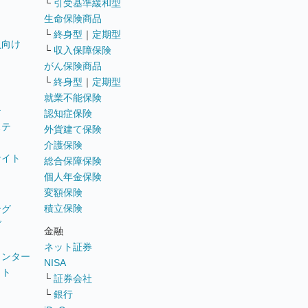
└
引受基準緩和型
生命保険商品
└
終身型
｜
定期型
員向け
└
収入保障保険
がん保険商品
└
終身型
｜
定期型
就業不能保険
テ
認知症保険
ステ
外貨建て保険
介護保険
サイト
総合保障保険
個人年金保険
変額保険
積立保険
ング
グ
金融
ネット証券
ウンター
NISA
イト
└
証券会社
リ
└
銀行