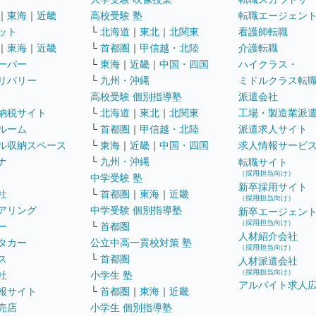
｜
東海
｜
近畿
高校受験 塾
転職エージェン
ット
└
北海道
｜
東北
｜
北関東
看護師転職
｜
東海
｜
近畿
└
首都圏
｜
甲信越・北陸
介護転職
ーパー
└
東海
｜
近畿
｜
中国・四国
ハイクラス・
リバリー
└
九州・沖縄
ミドルクラス転
高校受験 個別指導塾
派遣会社
納税サイト
└
北海道
｜
東北
｜
北関東
工場・製造業派
ルーム
└
首都圏
｜
甲信越・北陸
派遣求人サイト
ル収納スペース
└
東海
｜
近畿
｜
中国・四国
求人情報サービ
ナ
└
九州・沖縄
転職サイト
（採用担当向け）
中学受験 塾
新卒採用サイト
社
└
首都圏
｜
東海
｜
近畿
（採用担当向け）
アリング
中学受験 個別指導塾
新卒エージェン
（採用担当向け）
ー
└
首都圏
人材紹介会社
タカー
公立中高一貫校対策 塾
（採用担当向け）
ス
└
首都圏
人材派遣会社
（採用担当向け）
社
小学生 塾
アルバイト求人
報サイト
└
首都圏
｜
東海
｜
近畿
売店
小学生 個別指導塾