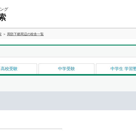
ング
索
索
周防下郷周辺の校舎一覧
高校受験
中学受験
中学生 学習