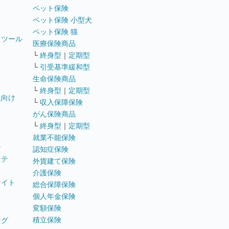
ペット保険
ペット保険 小型犬
ペット保険 猫
トツール
医療保険商品
└
終身型
｜
定期型
└
引受基準緩和型
生命保険商品
└
終身型
｜
定期型
員向け
└
収入保障保険
がん保険商品
└
終身型
｜
定期型
就業不能保険
テ
認知症保険
ステ
外貨建て保険
介護保険
サイト
総合保障保険
個人年金保険
変額保険
積立保険
ング