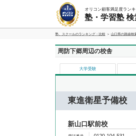
オリコン顧客満足度ランキ
塾・学習塾 検
塾、スクールのランキング・比較
山口県の路線検
周防下郷周辺の校舎
大学受験
東進衛星予備校
新山口駅前校
0120-104-531