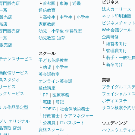
ビジネス
専門販売店
└
首都圏
｜
東海
｜
近畿
法人カーリース
ー系
通信教育
ネット印刷通販
販売店
└
高校生
｜
中学生
｜
小学生
ビジネスチャッ
売店
家庭教師
Web会議ツール
専門販売店
幼児・小学生 学習教室
企業研修
ー系
幼児教室 知育
└
経営者向け
販売店
└
管理職向け
スクール
└
若手・一般社
テナンスサービス
子ども英語教室
└
新卒向け
└
幼児
｜
小学生
画配信サービス
英会話教室
真スタジオ
美容
オンライン英会話
サービス
ブライダルエス
通信講座
ックサービス
フェイシャルエ
└
FP
｜
医療事務
ボディエステ
└
宅建
｜
簿記
ナル作品限定型
サロン検索予約
└
TOEIC
｜
社会保険労務士
└
行政書士
｜
ケアマネジャー
プリ オリジナル
└
公務員
｜
ITパスポート
ウエディング
品買取 店舗
資格スクール
ハウスウエディ