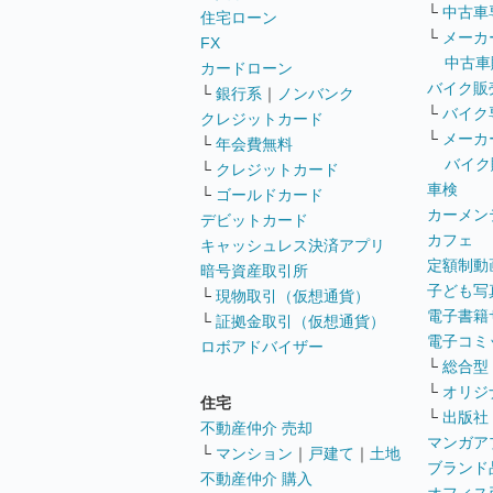
└
中古車
住宅ローン
└
メーカ
FX
中古車
カードローン
バイク販
└
銀行系
｜
ノンバンク
└
バイク
クレジットカード
└
メーカ
└
年会費無料
バイク
└
クレジットカード
車検
└
ゴールドカード
カーメン
デビットカード
カフェ
キャッシュレス決済アプリ
定額制動
暗号資産取引所
子ども写
└
現物取引（仮想通貨）
電子書籍
└
証拠金取引（仮想通貨）
電子コミ
ロボアドバイザー
└
総合型
└
オリジ
住宅
└
出版社
不動産仲介 売却
マンガア
└
マンション
｜
戸建て
｜
土地
ブランド
不動産仲介 購入