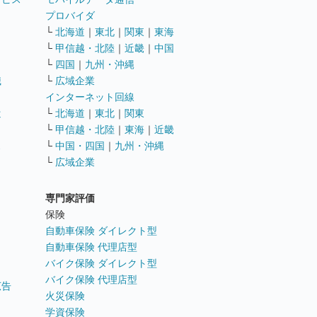
ト
プロバイダ
└
北海道
｜
東北
｜
関東
｜
東海
└
甲信越・北陸
｜
近畿
｜
中国
└
四国
｜
九州・沖縄
職
└
広域企業
インターネット回線
遣
└
北海道
｜
東北
｜
関東
└
甲信越・北陸
｜
東海
｜
近畿
ス
└
中国・四国
｜
九州・沖縄
└
広域企業
専門家評価
ト
保険
自動車保険 ダイレクト型
自動車保険 代理店型
バイク保険 ダイレクト型
バイク保険 代理店型
広告
火災保険
学資保険