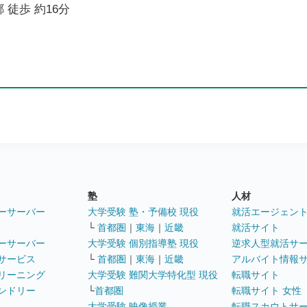
 徒歩 約16分
塾
人材
ーサーバー
大学受験 塾・予備校 現役
就活エージェン
└
首都圏
｜
東海
｜
近畿
就活サイト
ーサーバー
大学受験 個別指導塾 現役
逆求人型就活サ
サービス
└
首都圏
｜
東海
｜
近畿
アルバイト情報
リーニング
大学受験 難関大学特化型 現役
転職サイト
ンドリー
└
首都圏
転職サイト 女性
大学受験 映像授業
転職スカウトサ