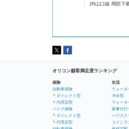
JR山口線 周防下郷
オリコン顧客満足度ランキング
保険
生活
自動車保険
ウォータ
└
ダイレクト型
浄水型
└
代理店型
ウォータ
バイク保険
家事代行
└
ダイレクト型
ハウスク
└
代理店型
コインラ
自転車保険
食材宅配