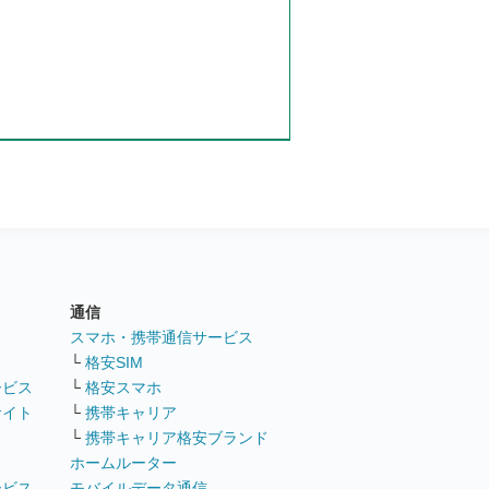
通信
ト
スマホ・携帯通信サービス
└
格安SIM
ービス
└
格安スマホ
サイト
└
携帯キャリア
└
携帯キャリア格安ブランド
ホームルーター
ービス
モバイルデータ通信