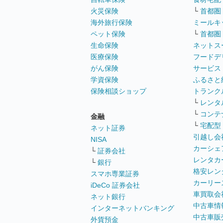
火災保険
└
首都圏
海外旅行保険
ミールキ
ペット保険
└
首都圏
生命保険
ネットス
医療保険
フードデ
がん保険
サービス
学資保険
ふるさと
保険相談ショップ
トランク
└
レンタ
└
コンテ
金融
└
宅配型
ネット証券
引越し会
NISA
カーシェ
└
証券会社
レンタカ
└
銀行
格安レン
スマホ専業証券
カーリー
iDeCo 証券会社
車買取会
ネット銀行
中古車情
インターネットバンキング
中古車販
外貨預金