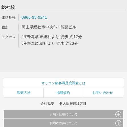
総社校
0866-93-9241
岡山県総社市中央5-1 能開ビル
JR吉備線 東総社より 徒歩 約12分
JR伯備線 総社より 徒歩 約20分
オリコン顧客満足度調査とは
調査方法
掲載規約
お問い合わせ
会社概要
個人情報保護方針
引用・転載について
利用者の声について
当サイトで公開されている情報（文字、写真、イラスト、画像データ等）及びこれらの配