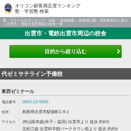
オリコン顧客満足度ランキング
塾・学習塾 検索
塾、スクールのランキング・比較
校舎検索
島根県の駅・市区町村から探す
出雲市・電鉄出雲市周辺の校舎一覧
出雲市・電鉄出雲市周辺の校舎
目的から絞り込む
代ゼミサテライン予備校
東西ゼミナール
0853-23-5956
島根県出雲市駅南町1-9-1
JR山陰本線(米子～益田) 出雲市より 徒歩 約6分
北松江線 出雲科学館パークタウン前より 徒歩 約8分